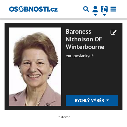
Baroness
Nicholson OF
Winterbourne
europoslankyně
RYCHLÝ VÝBĚR