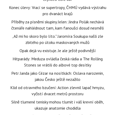
Konec úlevy: Vrací se supertropy, ČHMÚ vydává výstrahu
pro dvanáct krajů
Příběhy za písněmi skupiny Jelen: Jindra Polák nechává
čtenáře nahlédnout tam, kam fanoušci dosud nesměli
„Až mi ho skoro bylo líto." Jaromíra Soukupa našli zle
zbitého po útoku maskovaných mužů
Opak dejá vu existuje. Je ale ještě podivnější
Hitparády: Meduza ovládla česká rádia a The Rolling
Stones se vrátili do albové top desítky
Petr Janda jako Cézar na nosítkách: Oslava narozenin,
jakou Česko ještě nezažilo
Klid od otravného bzučení: Action zlevnil lapač hmyzu,
vyčistí dvacet metrů prostoru
Silně tlumené tenisky mohou tlumit i váš krevní oběh,
ukazuje anatomie chodidla