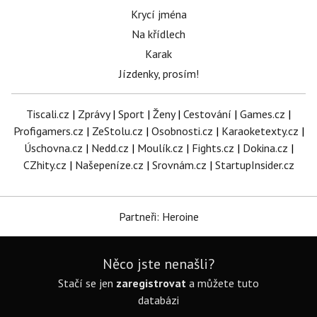
Krycí jména
Na křídlech
Karak
Jízdenky, prosím!
Tiscali.cz
|
Zprávy
|
Sport
|
Ženy
|
Cestování
|
Games.cz
|
Profigamers.cz
|
ZeStolu.cz
|
Osobnosti.cz
|
Karaoketexty.cz
|
Úschovna.cz
|
Nedd.cz
|
Moulík.cz
|
Fights.cz
|
Dokina.cz
|
CZhity.cz
|
Našepeníze.cz
|
Srovnám.cz
|
StartupInsider.cz
Partneři: Heroine
Něco jste nenašli?
Stačí se jen
zaregistrovat
a můžete tuto
databázi