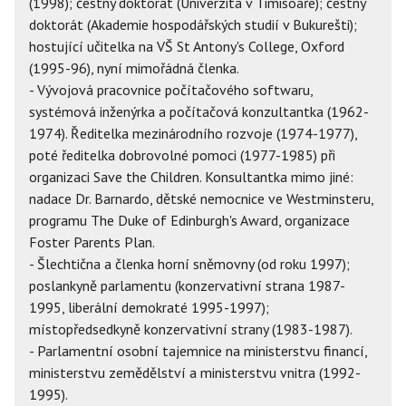
(1998); čestný doktorát (Univerzita v Timisoaře); čestný
doktorát (Akademie hospodářských studií v Bukurešti);
hostující učitelka na VŠ St Antony's College, Oxford
(1995-96), nyní mimořádná členka.
- Vývojová pracovnice počítačového softwaru,
systémová inženýrka a počítačová konzultantka (1962-
1974). Ředitelka mezinárodního rozvoje (1974-1977),
poté ředitelka dobrovolné pomoci (1977-1985) při
organizaci Save the Children. Konsultantka mimo jiné:
nadace Dr. Barnardo, dětské nemocnice ve Westminsteru,
programu The Duke of Edinburgh's Award, organizace
Foster Parents Plan.
- Šlechtična a členka horní sněmovny (od roku 1997);
poslankyně parlamentu (konzervativní strana 1987-
1995, liberální demokraté 1995-1997);
místopředsedkyně konzervativní strany (1983-1987).
- Parlamentní osobní tajemnice na ministerstvu financí,
ministerstvu zemědělství a ministerstvu vnitra (1992-
1995).