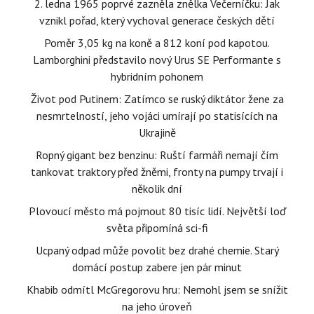
2. ledna 1965 poprvé zazněla znělka Večerníčku: Jak
vznikl pořad, který vychoval generace českých dětí
Poměr 3,05 kg na koně a 812 koní pod kapotou.
Lamborghini představilo nový Urus SE Performante s
hybridním pohonem
Život pod Putinem: Zatímco se ruský diktátor žene za
nesmrtelností, jeho vojáci umírají po statisících na
Ukrajině
Ropný gigant bez benzinu: Ruští farmáři nemají čím
tankovat traktory před žněmi, fronty na pumpy trvají i
několik dní
Plovoucí město má pojmout 80 tisíc lidí. Největší loď
světa připomíná sci-fi
Ucpaný odpad může povolit bez drahé chemie. Starý
domácí postup zabere jen pár minut
Khabib odmítl McGregorovu hru: Nemohl jsem se snížit
na jeho úroveň