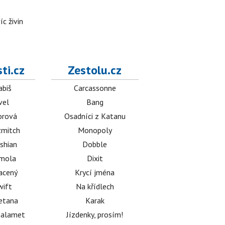
íc živin
ti.cz
Zestolu.cz
abiš
Carcassonne
vel
Bang
orová
Osadníci z Katanu
mitch
Monopoly
shian
Dobble
émola
Dixit
acený
Krycí jména
wift
Na křídlech
etana
Karak
halamet
Jízdenky, prosím!