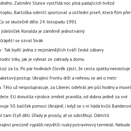
ného. Zatmění Slunce vystřídá noc plná padajících hvězd
topku, Bartoška odmítl sportovat a ústřední píseň, která film pře
Co se skutečně dělo 24. listopadu 1991
 jídelníček Ronalda je záměrně jednotvárný
Vzápětí se ozval Sivák
 Tak bydlí jedna z nejznámějších tváří české zábavy
rodní triky, jak je vyhnat ze zahrady a domu
tojí za to. Po pár hodinách člověk zjistí, že cesta zpátky neexistuje
aketový postup. Ukrajinci frontu drží a nehnou se ani o metr
a. Tělo už nespolupracuje, za Liberec odehrál jen půl hodiny a musel
dete. EU donutila výrobce změnit pravidla, od dubna jedině za své
uje 50. balíček pomoci Ukrajině, i když se s ní hádá kvůli Banderov
l tam čtyři děti. Úřady je prosily, ať se odstěhují. Odmítli
ajinci precizně vypálili největší ruský potravinový terminál. Nebude