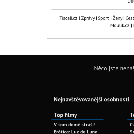
Del
Tiscali.cz
|
Zprávy
|
Sport
|
Ženy
|
Ces
Moulík.cz
|
Něco jste nenaš
Nejnavštěvovanější osobnosti
Top filmy
T
V tom domě straší!
C
Erótica: Luz de Luna
S