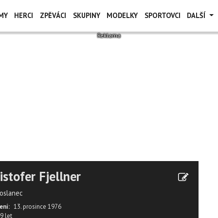
MY
HERCI
ZPĚVÁCI
SKUPINY
MODELKY
SPORTOVCI
DALŠÍ
istofer Fjellner
oslanec
ení:
13. prosince 1976
9 let