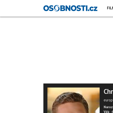
FIL
Chr
europ
Naroz
Věk:
4