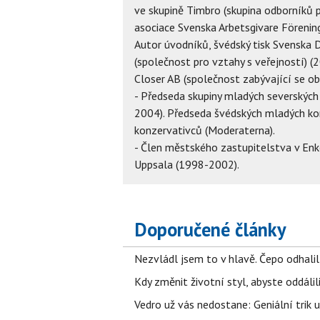
ve skupině Timbro (skupina odborníků p
asociace Svenska Arbetsgivare Föreni
Autor úvodníků, švédský tisk Svenska 
(společnost pro vztahy s veřejností) 
Closer AB (společnost zabývající se o
- Předseda skupiny mladých severských
2004). Předseda švédských mladých ko
konzervativců (Moderaterna).
- Člen městského zastupitelstva v En
Uppsala (1998-2002).
Doporučené články
Nezvládl jsem to v hlavě. Čepo odhal
Kdy změnit životní styl, abyste oddáli
Vedro už vás nedostane: Geniální trik 