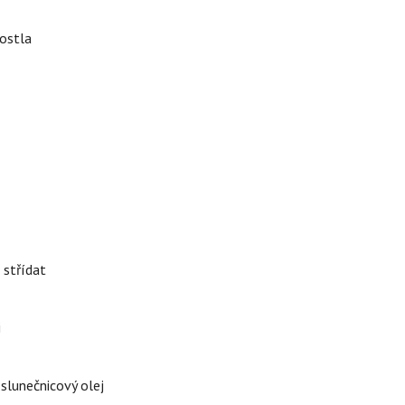
rostla
 střídat
i
 slunečnicový olej