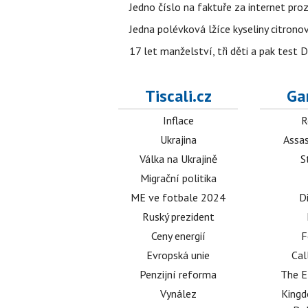
Jedno číslo na faktuře za internet proz
Jedna polévková lžíce kyseliny citronov
17 let manželství, tři děti a pak test D
Tiscali.cz
Ga
Inflace
R
Ukrajina
Assas
Válka na Ukrajině
S
Migrační politika
ME ve fotbale 2024
D
Ruský prezident
Ceny energií
F
Evropská unie
Cal
Penzijní reforma
The E
Vynález
King