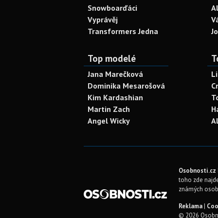
Snowboarďáci
A
Vyprávěj
V
Transformers Jedna
J
Top modelé
T
Jana Marečková
L
Dominika Mesarošová
C
Kim Kardashian
T
Martin Zach
H
Angel Wicky
A
Osobnosti.cz
toho zde najde
známých osob
Reklama
|
Coo
© 2026 Osobno