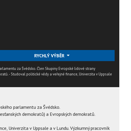
RYCHLÝ VÝBĚR
parlamentu za Švédsko. Člen Skupiny Evropské lidové strany
ů. - Studoval politické vědy a veřejné finance, Univerzita v Uppsale
opského parlamentu za Švédsko.
Křesťanských demokratů) a Evropských demokratů.
nance, Univerzita v Uppsale a v Lundu. Výzkumný pracovník