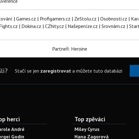
iverence
tování
|
Games.cz
|
Profigamers.cz
|
ZeStolu.cz
|
Osobnosti.cz
|
Kar
Fights.cz
|
Dokina.cz
|
CZhity.cz
|
Našepeníze.cz
|
Srovnám.cz
|
Star
Partneři: Heroine
li?
Stačí se jen
zaregistrovat
a můžete tuto databázi
op herci
Top zpěváci
arole André
Miley Cyrus
ergei Godin
Hana Zagorová