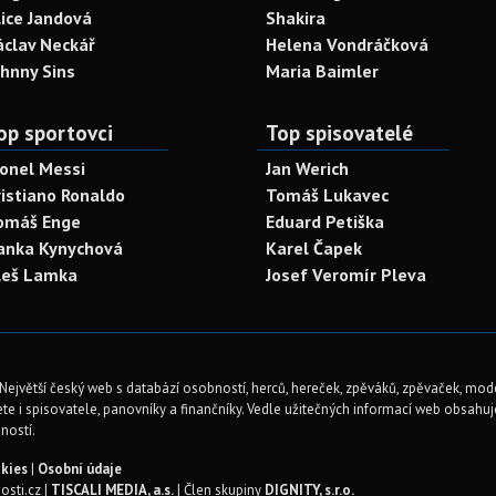
lice Jandová
Shakira
áclav Neckář
Helena Vondráčková
ohnny Sins
Maria Baimler
op sportovci
Top spisovatelé
ionel Messi
Jan Werich
ristiano Ronaldo
Tomáš Lukavec
omáš Enge
Eduard Petiška
anka Kynychová
Karel Čapek
leš Lamka
Josef Veromír Pleva
Největší český web s databází osobností, herců, hereček, zpěváků, zpěvaček, mod
te i spisovatele, panovníky a finančníky. Vedle užitečných informací web obsahuje 
ností.
kies
|
Osobní údaje
sti.cz |
TISCALI MEDIA, a.s.
| Člen skupiny
DIGNITY, s.r.o.