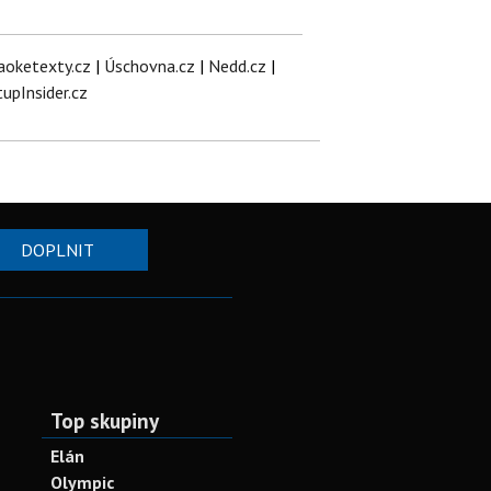
aoketexty.cz
|
Úschovna.cz
|
Nedd.cz
|
tupInsider.cz
DOPLNIT
Top skupiny
Elán
Olympic