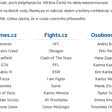
radí, jestli (ne)přeplácíte. Většina Čechů ho nikdy nekontrolovala
é na kbelík vody. Okurky po ní nabírají objem a kořeny vstřebávají v
NA: Celina zjistila, že si vzala vlastního příbuzného
mes.cz
Fights.cz
Osobnos
ecenze
UFC
Andrej B
sin's Creed
Oktagon
Petr Pa
tarfield
Clash of The Stars
Hana Zag
GTA
PFL
Kazma Kaz
iablo IV
KSW
Kim Karda
Forza
I am Figter
Karlos V
ortnite
Sumó
Marek Ztr
l of Duty
Karlos Vémola
Taylor S
lder Scrolls
Jiří Procházka
Emma Sm
dome Come:
Conor McGregor
Timothée C