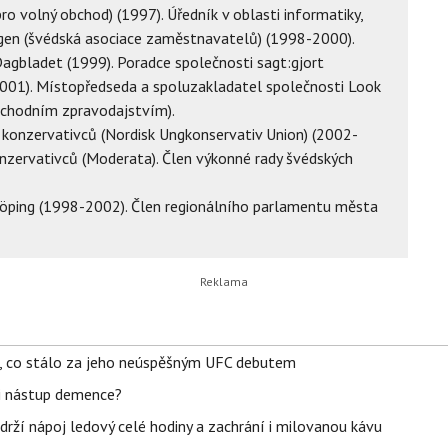
ro volný obchod) (1997). Úředník v oblasti informatiky,
ngen (švédská asociace zaměstnavatelů) (1998-2000).
Dagbladet (1999). Poradce společnosti sagt:gjort
(2001). Místopředseda a spoluzakladatel společnosti Look
bchodním zpravodajstvím).
 konzervativců (Nordisk Ungkonservativ Union) (2002-
nzervativců (Moderata). Člen výkonné rady švédských
köping (1998-2002). Člen regionálního parlamentu města
il, co stálo za jeho neúspěšným UFC debutem
li nástup demence?
udrží nápoj ledový celé hodiny a zachrání i milovanou kávu