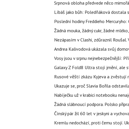
Srpnová obloha předvede něco mimořád
Líbáš jako bůh: Poledňáková dostala s
Poslední hodiny Freddieho Mercuryho: 
Žádná mouka, žádný cukr, žádné mléko,
Nezápasím v Clashi, zdůraznil Roušal. 
Andrea Kalivodová ukázala svůj domov:
Vosy jsou v srpnu nejnebezpečnější: Pří
Galaxy Z Fold8 Ultra stojí jmění, ale s
Rusové věští zkázu Kyjeva a zvěstují r
Ukazuje se, proč Slavia Bořila odstavil
Nabíječku už v krabici notebooku nenaj
Žádná slábnoucí podpora. Polsko připrav
Čínský pár žil 60 let v jeskyni a vychova
Kremlu nedochází, proti čemu stojí. Ukr