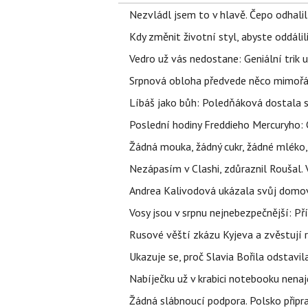
Nezvládl jsem to v hlavě. Čepo odhal
Kdy změnit životní styl, abyste oddáli
Vedro už vás nedostane: Geniální trik 
Srpnová obloha předvede něco mimořád
Líbáš jako bůh: Poledňáková dostala s
Poslední hodiny Freddieho Mercuryho: 
Žádná mouka, žádný cukr, žádné mléko,
Nezápasím v Clashi, zdůraznil Roušal. 
Andrea Kalivodová ukázala svůj domov:
Vosy jsou v srpnu nejnebezpečnější: Pří
Rusové věští zkázu Kyjeva a zvěstují r
Ukazuje se, proč Slavia Bořila odstavil
Nabíječku už v krabici notebooku nenaj
Žádná slábnoucí podpora. Polsko připrav