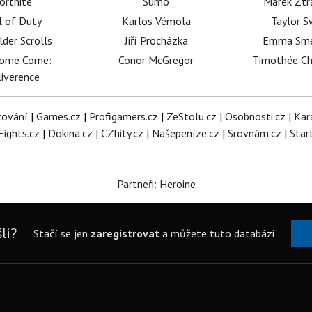
ortnite
Sumó
Marek Ztr
l of Duty
Karlos Vémola
Taylor S
lder Scrolls
Jiří Procházka
Emma Sm
dome Come:
Conor McGregor
Timothée C
iverence
tování
|
Games.cz
|
Profigamers.cz
|
ZeStolu.cz
|
Osobnosti.cz
|
Kar
Fights.cz
|
Dokina.cz
|
CZhity.cz
|
Našepeníze.cz
|
Srovnám.cz
|
Star
Partneři: Heroine
li?
Stačí se jen
zaregistrovat
a můžete tuto databázi