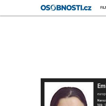
FIL
Em
europ
Naroz
Věk:
5