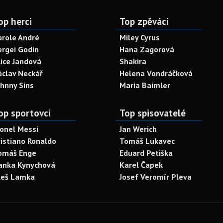
op herci
Top zpěváci
arole André
Miley Cyrus
ergei Godin
Hana Zagorová
lice Jandová
Shakira
áclav Neckář
Helena Vondráčková
ohnny Sins
Maria Baimler
op sportovci
Top spisovatelé
ionel Messi
Jan Werich
ristiano Ronaldo
Tomáš Lukavec
omáš Enge
Eduard Petiška
anka Kynychová
Karel Čapek
leš Lamka
Josef Veromír Pleva