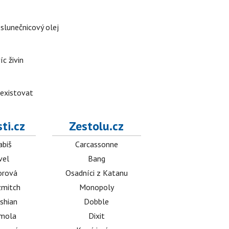
 slunečnicový olej
íc živin
 existovat
ti.cz
Zestolu.cz
abiš
Carcassonne
vel
Bang
orová
Osadníci z Katanu
mitch
Monopoly
shian
Dobble
émola
Dixit