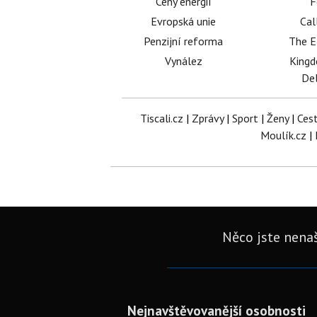
Ceny energií
F
Evropská unie
Cal
Penzijní reforma
The E
Vynález
King
Del
Tiscali.cz
|
Zprávy
|
Sport
|
Ženy
|
Ces
Moulík.cz
|
Něco jste nenaš
Nejnavštěvovanější osobnosti