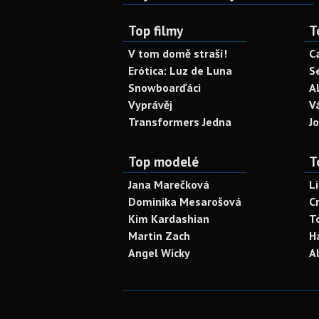
Top filmy
T
V tom domě straší!
C
Erótica: Luz de Luna
S
Snowboarďáci
A
Vyprávěj
V
Transformers Jedna
J
Top modelé
T
Jana Marečková
L
Dominika Mesarošová
C
Kim Kardashian
T
Martin Zach
H
Angel Wicky
A