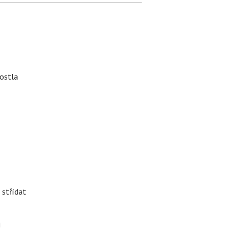
rostla
 střídat
i