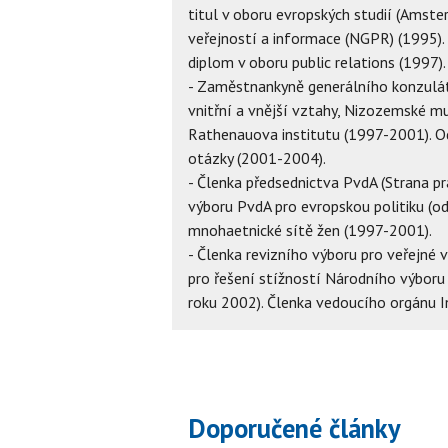
titul v oboru evropských studií (Amste
veřejností a informace (NGPR) (1995).
diplom v oboru public relations (1997).
- Zaměstnankyně generálního konzulát
vnitřní a vnější vztahy, Nizozemské m
Rathenauova institutu (1997-2001). Od
otázky (2001-2004).
- Členka předsednictva PvdA (Strana 
výboru PvdA pro evropskou politiku (od
mnohaetnické sítě žen (1997-2001).
- Členka revizního výboru pro veřejné 
pro řešení stížností Národního výboru 
roku 2002). Členka vedoucího orgánu In
Doporučené články