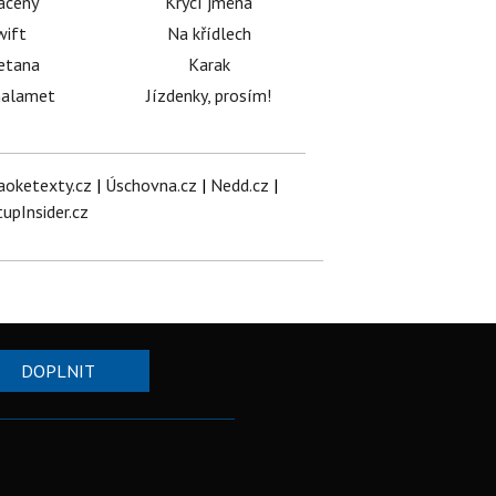
acený
Krycí jména
wift
Na křídlech
etana
Karak
halamet
Jízdenky, prosím!
aoketexty.cz
|
Úschovna.cz
|
Nedd.cz
|
tupInsider.cz
DOPLNIT