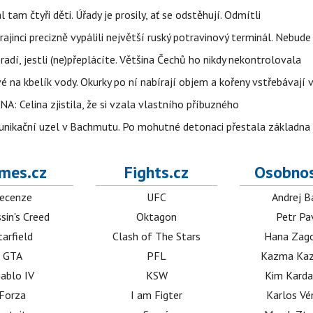
l tam čtyři děti. Úřady je prosily, ať se odstěhují. Odmítli
ajinci precizně vypálili největší ruský potravinový terminál. Nebude
radí, jestli (ne)přeplácíte. Většina Čechů ho nikdy nekontrolovala
é na kbelík vody. Okurky po ní nabírají objem a kořeny vstřebávají v
NA: Celina zjistila, že si vzala vlastního příbuzného
munikační uzel v Bachmutu. Po mohutné detonaci přestala základna
mes.cz
Fights.cz
Osobnos
ecenze
UFC
Andrej B
sin's Creed
Oktagon
Petr Pa
tarfield
Clash of The Stars
Hana Zag
GTA
PFL
Kazma Kaz
iablo IV
KSW
Kim Karda
Forza
I am Figter
Karlos V