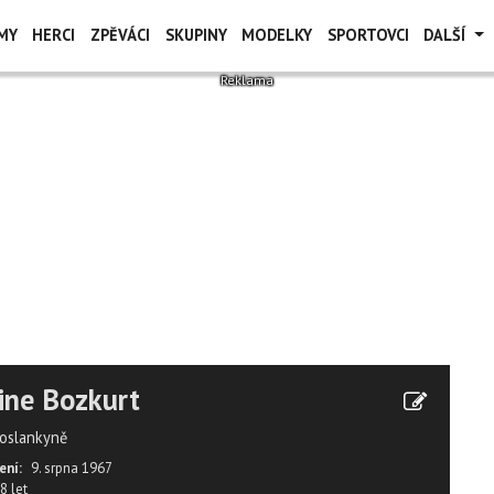
MY
HERCI
ZPĚVÁCI
SKUPINY
MODELKY
SPORTOVCI
DALŠÍ
ine Bozkurt
oslankyně
ení:
9. srpna 1967
8 let