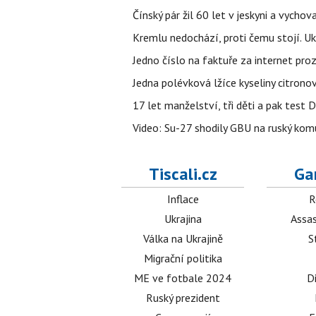
Čínský pár žil 60 let v jeskyni a vychova
Kremlu nedochází, proti čemu stojí. Ukr
Jedno číslo na faktuře za internet proz
Jedna polévková lžíce kyseliny citronov
17 let manželství, tři děti a pak test D
Video: Su-27 shodily GBU na ruský ko
Tiscali.cz
Ga
Inflace
R
Ukrajina
Assas
Válka na Ukrajině
S
Migrační politika
ME ve fotbale 2024
D
Ruský prezident