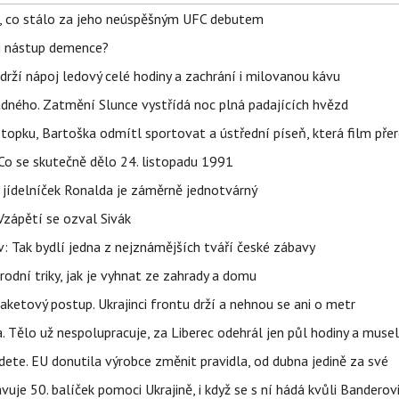
il, co stálo za jeho neúspěšným UFC debutem
li nástup demence?
udrží nápoj ledový celé hodiny a zachrání i milovanou kávu
ného. Zatmění Slunce vystřídá noc plná padajících hvězd
topku, Bartoška odmítl sportovat a ústřední píseň, která film pře
Co se skutečně dělo 24. listopadu 1991
 jídelníček Ronalda je záměrně jednotvárný
Vzápětí se ozval Sivák
 Tak bydlí jedna z nejznámějších tváří české zábavy
rodní triky, jak je vyhnat ze zahrady a domu
aketový postup. Ukrajinci frontu drží a nehnou se ani o metr
a. Tělo už nespolupracuje, za Liberec odehrál jen půl hodiny a musel
dete. EU donutila výrobce změnit pravidla, od dubna jedině za své
uje 50. balíček pomoci Ukrajině, i když se s ní hádá kvůli Banderov