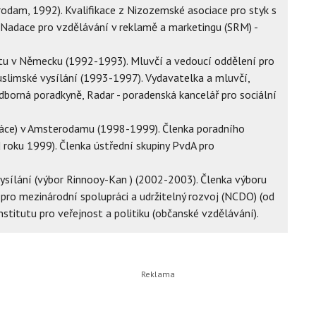
rodam, 1992). Kvalifikace z Nizozemské asociace pro styk s
 Nadace pro vzdělávání v reklamě a marketingu (SRM) -
u v Německu (1992-1993). Mluvčí a vedoucí oddělení pro
uslimské vysílání (1993-1997). Vydavatelka a mluvčí,
borná poradkyně, Radar - poradenská kancelář pro sociální
práce) v Amsterodamu (1998-1999). Členka poradního
 roku 1999). Členka ústřední skupiny PvdA pro
vysílání (výbor Rinnooy-Kan ) (2002-2003). Členka výboru
pro mezinárodní spolupráci a udržitelný rozvoj (NCDO) (od
stitutu pro veřejnost a politiku (občanské vzdělávání).