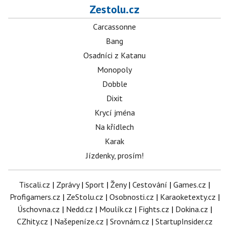
Zestolu.cz
Carcassonne
Bang
Osadníci z Katanu
Monopoly
Dobble
Dixit
Krycí jména
Na křídlech
Karak
Jízdenky, prosím!
Tiscali.cz
|
Zprávy
|
Sport
|
Ženy
|
Cestování
|
Games.cz
|
Profigamers.cz
|
ZeStolu.cz
|
Osobnosti.cz
|
Karaoketexty.cz
|
Úschovna.cz
|
Nedd.cz
|
Moulík.cz
|
Fights.cz
|
Dokina.cz
|
CZhity.cz
|
Našepeníze.cz
|
Srovnám.cz
|
StartupInsider.cz