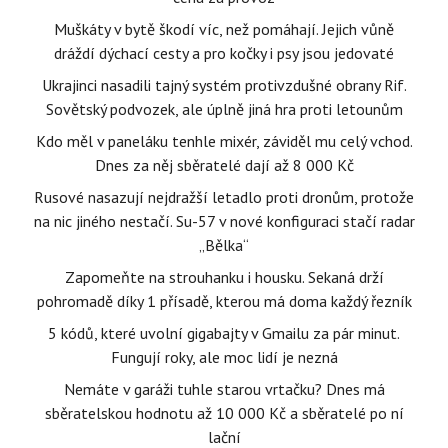
Muškáty v bytě škodí víc, než pomáhají. Jejich vůně
dráždí dýchací cesty a pro kočky i psy jsou jedovaté
Ukrajinci nasadili tajný systém protivzdušné obrany Rif.
Sovětský podvozek, ale úplně jiná hra proti letounům
Kdo měl v paneláku tenhle mixér, záviděl mu celý vchod.
Dnes za něj sběratelé dají až 8 000 Kč
Rusové nasazují nejdražší letadlo proti dronům, protože
na nic jiného nestačí. Su-57 v nové konfiguraci stačí radar
„Bělka“
Zapomeňte na strouhanku i housku. Sekaná drží
pohromadě díky 1 přísadě, kterou má doma každý řezník
5 kódů, které uvolní gigabajty v Gmailu za pár minut.
Fungují roky, ale moc lidí je nezná
Nemáte v garáži tuhle starou vrtačku? Dnes má
sběratelskou hodnotu až 10 000 Kč a sběratelé po ní
lační