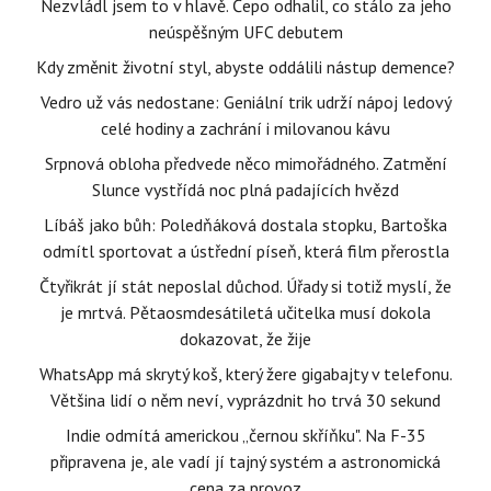
Nezvládl jsem to v hlavě. Čepo odhalil, co stálo za jeho
neúspěšným UFC debutem
Kdy změnit životní styl, abyste oddálili nástup demence?
Vedro už vás nedostane: Geniální trik udrží nápoj ledový
celé hodiny a zachrání i milovanou kávu
Srpnová obloha předvede něco mimořádného. Zatmění
Slunce vystřídá noc plná padajících hvězd
Líbáš jako bůh: Poledňáková dostala stopku, Bartoška
odmítl sportovat a ústřední píseň, která film přerostla
Čtyřikrát jí stát neposlal důchod. Úřady si totiž myslí, že
je mrtvá. Pětaosmdesátiletá učitelka musí dokola
dokazovat, že žije
WhatsApp má skrytý koš, který žere gigabajty v telefonu.
Většina lidí o něm neví, vyprázdnit ho trvá 30 sekund
Indie odmítá americkou „černou skříňku". Na F-35
připravena je, ale vadí jí tajný systém a astronomická
cena za provoz