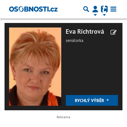
Eva Richtrová
senátorka
RYCHLÝ VÝBĚR