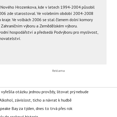
u Nového Hrozenkova, kde v letech 1994-2004 působil
2006 zde starostoval. Ve volebním období 2004-2008
o kraje. Ve volbách 2006 se stal členem dolní komory
v Zahraničním výboru a Zemědělském výboru.
vodní hospodářství a předsedá Podvýboru pro myslivost,
chovatelství.
 vyřešila otázku jednou provždy, litovat prý nebude
Alkohol, závislost, ticho a návrat k hudbě
apeake Bay za týden, dnes to trvá přes rok
ly do rockové historie