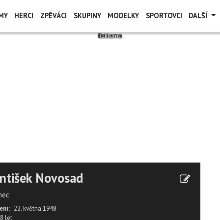
MY
HERCI
ZPĚVÁCI
SKUPINY
MODELKY
SPORTOVCI
DALŠÍ
ntišek Novosad
nec
ení:
22. května 1948
8 let