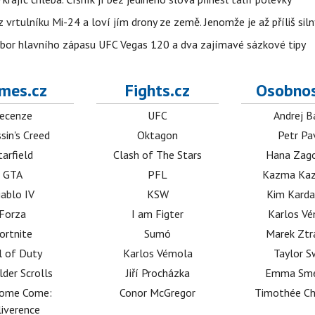
vrtulníku Mi-24 a loví jím drony ze země. Jenomže je až příliš siln
zbor hlavního zápasu UFC Vegas 120 a dva zajímavé sázkové tipy
mes.cz
Fights.cz
Osobnos
ecenze
UFC
Andrej B
sin's Creed
Oktagon
Petr Pa
tarfield
Clash of The Stars
Hana Zag
GTA
PFL
Kazma Kaz
iablo IV
KSW
Kim Karda
Forza
I am Figter
Karlos V
ortnite
Sumó
Marek Ztr
l of Duty
Karlos Vémola
Taylor S
lder Scrolls
Jiří Procházka
Emma Sm
dome Come:
Conor McGregor
Timothée C
iverence