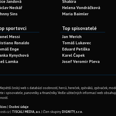
lice Jandová
Shakira
áclav Neckář
Helena Vondráčková
ohnny Sins
Maria Baimler
op sportovci
Top spisovatelé
ionel Messi
Jan Werich
ristiano Ronaldo
Tomáš Lukavec
omáš Enge
Eduard Petiška
anka Kynychová
Karel Čapek
leš Lamka
Josef Veromír Pleva
Největší český web s databází osobností, herců, hereček, zpěváků, zpěvaček, mod
te i spisovatele, panovníky a finančníky. Vedle užitečných informací web obsahuje 
ností.
kies
|
Osobní údaje
sti.cz |
TISCALI MEDIA, a.s.
| Člen skupiny
DIGNITY, s.r.o.