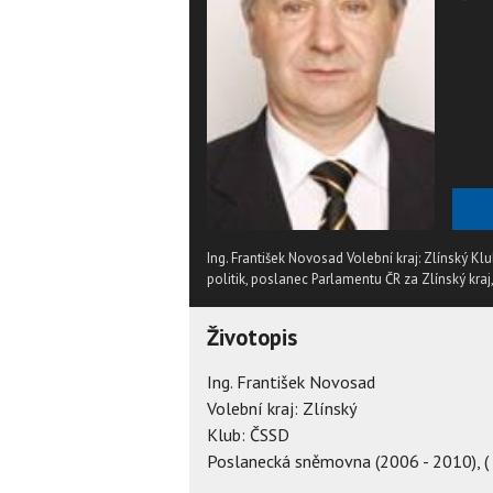
Ing. František Novosad Volební kraj: Zlínský K
politik, poslanec Parlamentu ČR za Zlínský kraj
Životopis
Ing. František Novosad
Volební kraj: Zlínský
Klub: ČSSD
Poslanecká sněmovna (2006 - 2010), ( 