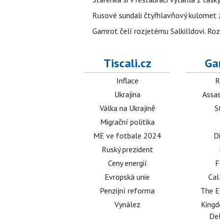
Rusové sundali čtyřhlavňový kulomet z 
Gamrot čelí rozjetému Salkilldovi. Ro
Tiscali.cz
Ga
Inflace
R
Ukrajina
Assas
Válka na Ukrajině
S
Migrační politika
ME ve fotbale 2024
D
Ruský prezident
Ceny energií
F
Evropská unie
Cal
Penzijní reforma
The E
Vynález
King
Del