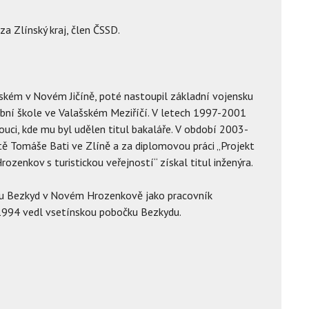
za Zlínský kraj, člen ČSSD.
ském v Novém Jičíně, poté nastoupil základní vojensku
bní škole ve Valašském Meziříčí. V letech 1997-2001
uci, kde mu byl udělen titul bakaláře. V období 2003-
tě Tomáše Bati ve Zlíně a za diplomovou práci „Projekt
enkov s turistickou veřejností“ získal titul inženýra.
ku Bezkyd v Novém Hrozenkově jako pracovník
1994 vedl vsetínskou pobočku Bezkydu.