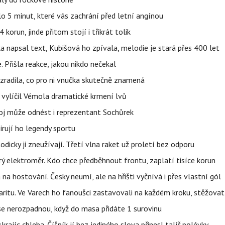
o 5 minut, které vás zachrání před letní angínou
orun, jinde přitom stojí i třikrát tolik
napsal text, Kubišová ho zpívala, melodie je stará přes 400 let
 Přišla reakce, jakou nikdo nečekal
ozradila, co pro ni vnučka skutečně znamená
, vylíčil Vémola dramatické krmení lvů
boj může odnést i reprezentant Sochůrek
irují ho legendy sportu
odicky ji zneužívají. Třetí vlna raket už proletí bez odporu
trý elektroměr. Kdo chce předběhnout frontu, zaplatí tisíce korun
 na hostování. Česky neumí, ale na hřišti vyčnívá i přes vlastní gól
ritu. Ve Varech ho fanoušci zastavovali na každém kroku, stěžovat 
 se nerozpadnou, když do masa přidáte 1 surovinu
 krajíc chleba. Číšník jí bez jediného slova přinesl talíř polévky