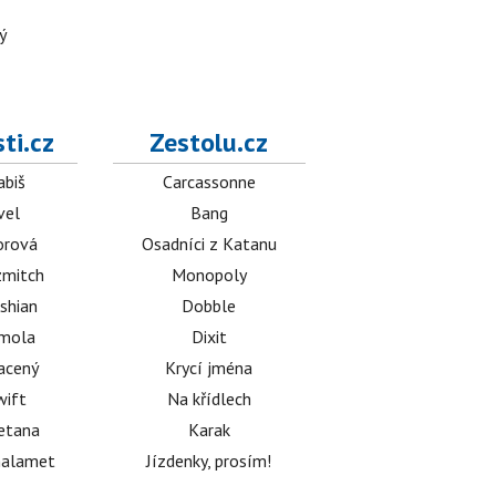
ý
ti.cz
Zestolu.cz
abiš
Carcassonne
vel
Bang
orová
Osadníci z Katanu
mitch
Monopoly
shian
Dobble
émola
Dixit
acený
Krycí jména
wift
Na křídlech
etana
Karak
halamet
Jízdenky, prosím!