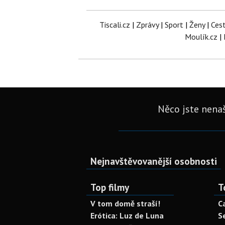
Tiscali.cz
|
Zprávy
|
Sport
|
Ženy
|
Ces
Moulík.cz
|
Něco jste nenaš
Nejnavštěvovanější osobnosti
Top filmy
T
V tom domě straší!
C
Erótica: Luz de Luna
S