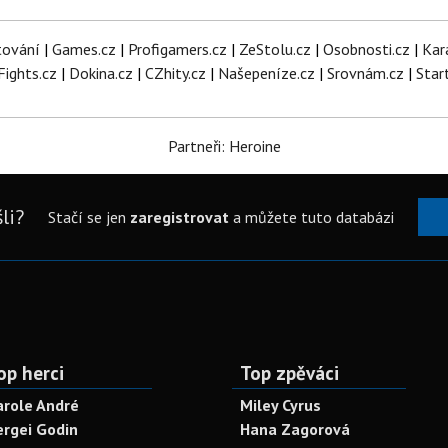
tování
|
Games.cz
|
Profigamers.cz
|
ZeStolu.cz
|
Osobnosti.cz
|
Kar
Fights.cz
|
Dokina.cz
|
CZhity.cz
|
Našepeníze.cz
|
Srovnám.cz
|
Star
Partneři: Heroine
li?
Stačí se jen
zaregistrovat
a můžete tuto databázi
op herci
Top zpěváci
arole André
Miley Cyrus
ergei Godin
Hana Zagorová