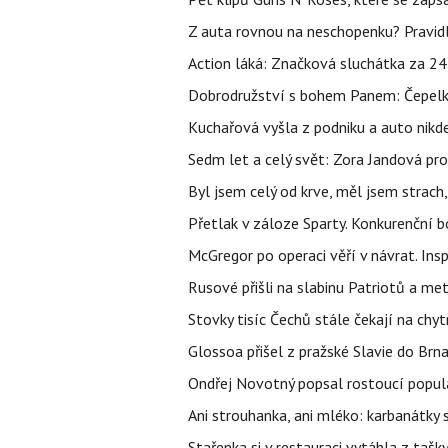
Z auta rovnou na neschopenku? Pravidl
Action láká: Značková sluchátka za 244 k
Dobrodružství s bohem Panem: Čepelka 
Kuchařová vyšla z podniku a auto nikde.
Sedm let a celý svět: Zora Jandová pr
Byl jsem celý od krve, měl jsem strach
Přetlak v záloze Sparty. Konkurenční 
McGregor po operaci věří v návrat. Insp
Rusové přišli na slabinu Patriotů a met
Stovky tisíc Čechů stále čekají na chy
Glossoa přišel z pražské Slavie do Brna
Ondřej Novotný popsal rostoucí popula
Ani strouhanka, ani mléko: karbanátky
Stařenka si v restauraci vytáhla z tašky