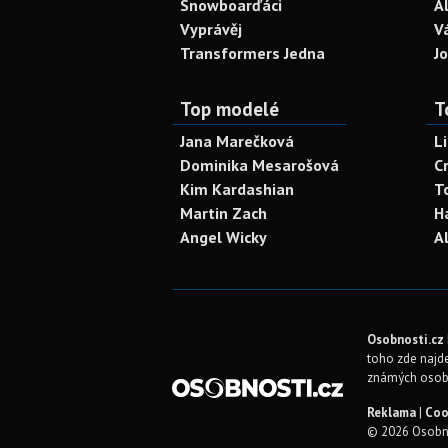
Snowboarďáci
A
Vyprávěj
V
Transformers Jedna
J
Top modelé
T
Jana Marečková
L
Dominika Mesarošová
C
Kim Kardashian
T
Martin Zach
H
Angel Wicky
A
Osobnosti.cz
toho zde najde
známých osob
Reklama
|
Coo
© 2026 Osobno