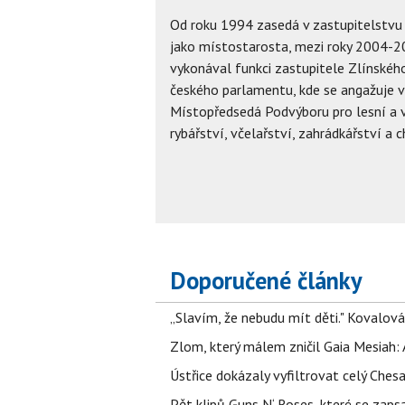
Od roku 1994 zasedá v zastupitelstv
jako místostarosta, mezi roky 2004-
vykonával funkci zastupitele Zlínskéh
českého parlamentu, kde se angažuje 
Místopředsedá Podvýboru pro lesní a 
rybářství, včelařství, zahrádkářství a 
Doporučené články
„Slavím, že nebudu mít děti." Kovalová
Zlom, který málem zničil Gaia Mesiah: 
Ústřice dokázaly vyfiltrovat celý Ches
Pět klipů Guns N‘ Roses, které se zapsa