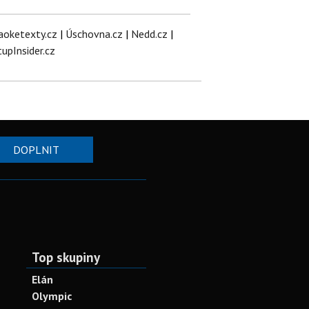
aoketexty.cz
|
Úschovna.cz
|
Nedd.cz
|
tupInsider.cz
DOPLNIT
Top skupiny
Elán
Olympic