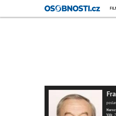
FIL
Fra
posla
Naroz
Věk:
7