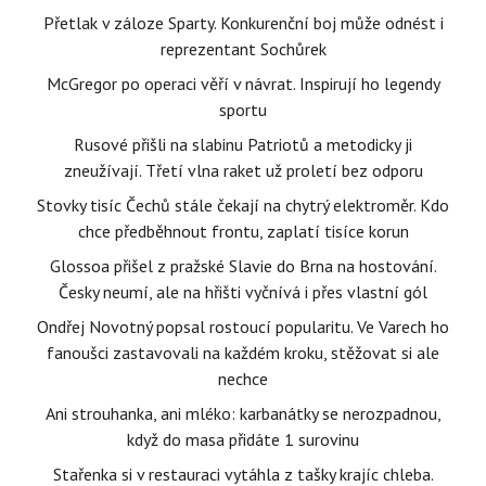
Přetlak v záloze Sparty. Konkurenční boj může odnést i
reprezentant Sochůrek
McGregor po operaci věří v návrat. Inspirují ho legendy
sportu
Rusové přišli na slabinu Patriotů a metodicky ji
zneužívají. Třetí vlna raket už proletí bez odporu
Stovky tisíc Čechů stále čekají na chytrý elektroměr. Kdo
chce předběhnout frontu, zaplatí tisíce korun
Glossoa přišel z pražské Slavie do Brna na hostování.
Česky neumí, ale na hřišti vyčnívá i přes vlastní gól
Ondřej Novotný popsal rostoucí popularitu. Ve Varech ho
fanoušci zastavovali na každém kroku, stěžovat si ale
nechce
Ani strouhanka, ani mléko: karbanátky se nerozpadnou,
když do masa přidáte 1 surovinu
Stařenka si v restauraci vytáhla z tašky krajíc chleba.