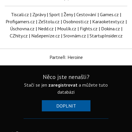
Tiscali.cz
|
Zprávy
|
Sport
|
Ženy
|
Cestování
|
Games.cz
|
Profigamers.cz
|
ZeStolu.cz
|
Osobnosti.cz
|
Karaoketexty.cz
|
Úschovna.cz
|
Nedd.cz
|
Moulík.cz
|
Fights.cz
|
Dokina.cz
|
CZhity.cz
|
Našepeníze.cz
|
Srovnám.cz
|
StartupInsider.cz
Partneři: Heroine
Něco jste nenašli?
Stačí se jen
zaregistrovat
a můžete tuto
databázi
DOPLNIT