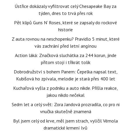
Ústřice dokázaly vyfiltrovat celý Chesapeake Bay za
týden, dnes to trvá přes rok
Pět klipů Guns N‘ Roses, které se zapsaly do rockové
historie
Z auta rovnou na neschopenku? Pravidlo 5 minut, které
vás zachrání před letní angínou
Action láká: Značková sluchátka za 244 korun, jinde
přitom stojí i třikrát tolik
Dobrodružství s bohem Panem: Čepelka napsal text,
Kubišová ho zpívala, melodie je stará přes 400 let
Kuchařová vyšla z podniku a auto nikde. Přišla reakce,
jakou nikdo nečekal
Sedm let a celý svět: Zora Jandová prozradila, co pro ni
vnučka skutečně znamená
Byl jsem celý od krve, měl jsem strach, vylíčil Vémola
dramatické krmení lvů