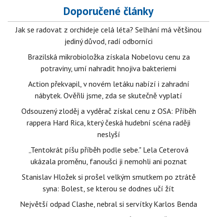
Doporučené články
Jak se radovat z orchideje celá léta? Selhání má většinou
jediný důvod, radí odborníci
Brazilská mikrobioložka získala Nobelovu cenu za
potraviny, umí nahradit hnojiva bakteriemi
Action překvapil, v novém letáku nabízí i zahradní
nábytek. Ověřili jsme, zda se skutečně vyplatí
Odsouzený zloděj a vyděrač získal cenu z OSA: Příběh
rappera Hard Rica, který česká hudební scéna raději
neslyší
„Tentokrát píšu příběh podle sebe." Lela Ceterová
ukázala proměnu, fanoušci ji nemohli ani poznat
Stanislav Hložek si prošel velkým smutkem po ztrátě
syna: Bolest, se kterou se dodnes učí žít
Největší odpad Clashe, nebral si servítky Karlos Benda