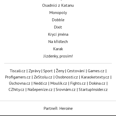
Osadníci z Katanu
Monopoly
Dobble
Dixit
Krycí jména
Na křídlech
Karak
Jízdenky, prosím!
Tiscali.cz
|
Zprávy
|
Sport
|
Ženy
|
Cestování
|
Games.cz
|
Profigamers.cz
|
ZeStolu.cz
|
Osobnosti.cz
|
Karaoketexty.cz
|
Úschovna.cz
|
Nedd.cz
|
Moulík.cz
|
Fights.cz
|
Dokina.cz
|
CZhity.cz
|
Našepeníze.cz
|
Srovnám.cz
|
StartupInsider.cz
Partneři: Heroine