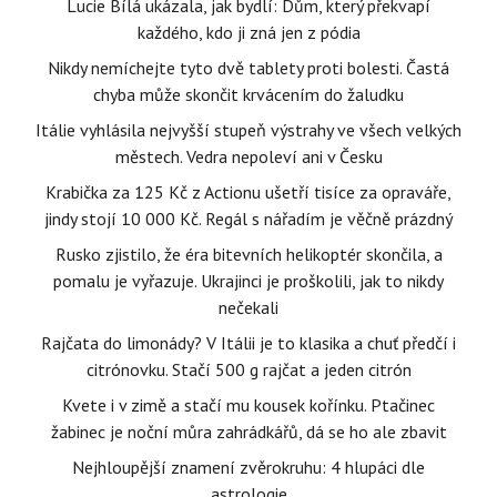
Lucie Bílá ukázala, jak bydlí: Dům, který překvapí
každého, kdo ji zná jen z pódia
Nikdy nemíchejte tyto dvě tablety proti bolesti. Častá
chyba může skončit krvácením do žaludku
Itálie vyhlásila nejvyšší stupeň výstrahy ve všech velkých
městech. Vedra nepoleví ani v Česku
Krabička za 125 Kč z Actionu ušetří tisíce za opraváře,
jindy stojí 10 000 Kč. Regál s nářadím je věčně prázdný
Rusko zjistilo, že éra bitevních helikoptér skončila, a
pomalu je vyřazuje. Ukrajinci je proškolili, jak to nikdy
nečekali
Rajčata do limonády? V Itálii je to klasika a chuť předčí i
citrónovku. Stačí 500 g rajčat a jeden citrón
Kvete i v zimě a stačí mu kousek kořínku. Ptačinec
žabinec je noční můra zahrádkářů, dá se ho ale zbavit
Nejhloupější znamení zvěrokruhu: 4 hlupáci dle
astrologie