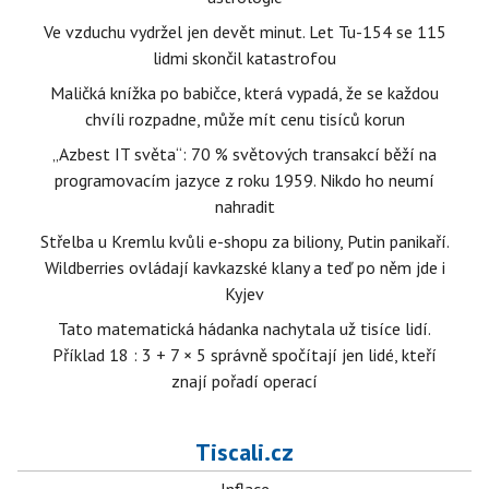
Ve vzduchu vydržel jen devět minut. Let Tu-154 se 115
lidmi skončil katastrofou
Maličká knížka po babičce, která vypadá, že se každou
chvíli rozpadne, může mít cenu tisíců korun
„Azbest IT světa“: 70 % světových transakcí běží na
programovacím jazyce z roku 1959. Nikdo ho neumí
nahradit
Střelba u Kremlu kvůli e-shopu za biliony, Putin panikaří.
Wildberries ovládají kavkazské klany a teď po něm jde i
Kyjev
Tato matematická hádanka nachytala už tisíce lidí.
Příklad 18 : 3 + 7 × 5 správně spočítají jen lidé, kteří
znají pořadí operací
Tiscali.cz