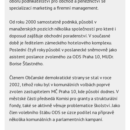
oboru podnikatelství pro obchod a peněžnictví se
specializací marketing a firemní management.
Od roku 2000 samostatně podniká, působil v
manažerských pozicích několika společností pro které i
doposud zajišťuje obchodní poradenství. V současné
době je ředitelem zámeckého hotelového komplexu.
Poslední čtyři roky působil v poslanecké sněmovně jako
asistent poslance zvoleného za ODS Praha 10, MUDr.
Borise Šťastného.
Členem Občanské demokratické strany se stal v roce
2002, téhož roku byl v komunálních volbách poprvé
zvolen zastupitelem MČ Praha 10, kde působí dodnes. V
městské části předsedá Komisi pro granty a strukturální
fondy, také se aktivně věnuje problematice školství. Jako
člen volebního štábu ODS se úzce podílel na přípravě
několika komunálních a parlamentních kampaní.