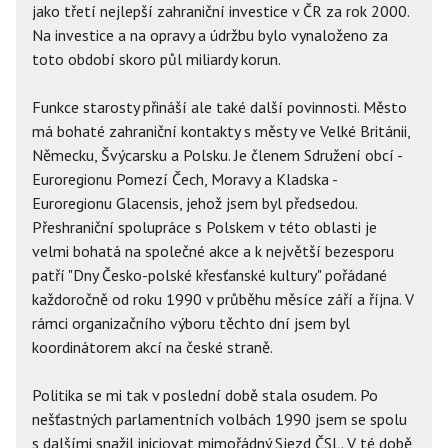
jako třetí nejlepší zahraniční investice v ČR za rok 2000.
Na investice a na opravy a údržbu bylo vynaloženo za
toto období skoro půl miliardy korun.
Funkce starosty přináší ale také další povinnosti. Město
má bohaté zahraniční kontakty s městy ve Velké Británii,
Německu, Švýcarsku a Polsku. Je členem Sdružení obcí -
Euroregionu Pomezí Čech, Moravy a Kladska -
Euroregionu Glacensis, jehož jsem byl předsedou.
Přeshraniční spolupráce s Polskem v této oblasti je
velmi bohatá na společné akce a k největší bezesporu
patří "Dny Česko-polské křesťanské kultury" pořádané
každoročně od roku 1990 v průběhu měsíce září a října. V
rámci organizačního výboru těchto dní jsem byl
koordinátorem akcí na české straně.
Politika se mi tak v poslední době stala osudem. Po
nešťastných parlamentních volbách 1990 jsem se spolu
s dalšími snažil iniciovat mimořádný Sjezd ČSL. V té době