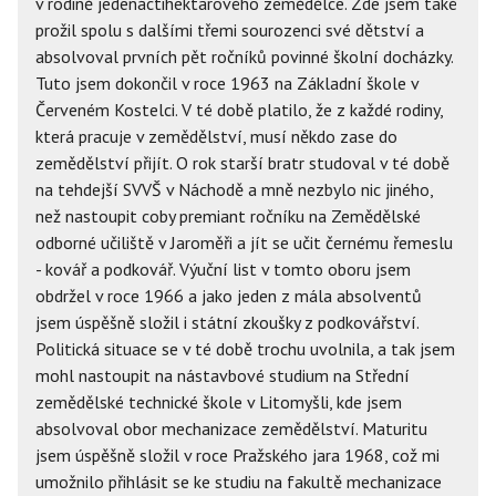
v rodině jedenáctihektarového zemědělce. Zde jsem také
prožil spolu s dalšími třemi sourozenci své dětství a
absolvoval prvních pět ročníků povinné školní docházky.
Tuto jsem dokončil v roce 1963 na Základní škole v
Červeném Kostelci. V té době platilo, že z každé rodiny,
která pracuje v zemědělství, musí někdo zase do
zemědělství přijít. O rok starší bratr studoval v té době
na tehdejší SVVŠ v Náchodě a mně nezbylo nic jiného,
než nastoupit coby premiant ročníku na Zemědělské
odborné učiliště v Jaroměři a jít se učit černému řemeslu
- kovář a podkovář. Výuční list v tomto oboru jsem
obdržel v roce 1966 a jako jeden z mála absolventů
jsem úspěšně složil i státní zkoušky z podkovářství.
Politická situace se v té době trochu uvolnila, a tak jsem
mohl nastoupit na nástavbové studium na Střední
zemědělské technické škole v Litomyšli, kde jsem
absolvoval obor mechanizace zemědělství. Maturitu
jsem úspěšně složil v roce Pražského jara 1968, což mi
umožnilo přihlásit se ke studiu na fakultě mechanizace