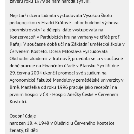
závěru roku 1979 se nám narodil syn Jiří.
Nejstarší dcera Lidmila vystudovala Vysokou školu
pedagogickou v Hradci Králové - obor hudební výchova,
sbormistrovství a dějepis, dále vystupovala na
Konzervatoři v Pardubicích hru na varhany ve třídě prof.
Rafaji. V současné době učí na Základní umělecké škole v
Červeném Kostelci. Dcera Miloslava vystudovala
Obchodní akademii v Trutnově, provdala se, a v současné
době pracuje na Finančním úřadě v Blansku. Syn Jiří dne
29. června 2004 ukončil promocí své studium na
Agronomické fakultě Mendelovy zemědělské univerzity v
Brně. Manželka od roku 1996 pracuje jako recepční na
prvním hospici v ČR - Hospici Anežky České v Červeném
Kostelci.
Osobní údaje
narozen 18. 4. 1948 v Olešnici u Červeného Kostelce
ženatý, tři děti