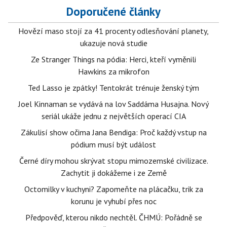
Doporučené články
Hovězí maso stojí za 41 procenty odlesňování planety,
ukazuje nová studie
Ze Stranger Things na pódia: Herci, kteří vyměnili
Hawkins za mikrofon
Ted Lasso je zpátky! Tentokrát trénuje ženský tým
Joel Kinnaman se vydává na lov Saddáma Husajna. Nový
seriál ukáže jednu z největších operací CIA
Zákulisí show očima Jana Bendiga: Proč každý vstup na
pódium musí být událost
Černé díry mohou skrývat stopu mimozemské civilizace.
Zachytit ji dokážeme i ze Země
Octomilky v kuchyni? Zapomeňte na plácačku, trik za
korunu je vyhubí přes noc
Předpověď, kterou nikdo nechtěl. ČHMÚ: Pořádně se