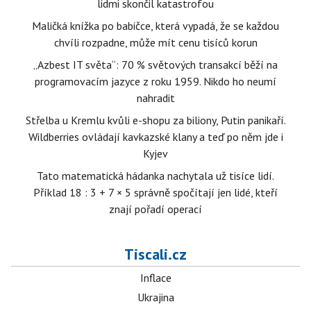
lidmi skončil katastrofou
Maličká knížka po babičce, která vypadá, že se každou
chvíli rozpadne, může mít cenu tisíců korun
„Azbest IT světa“: 70 % světových transakcí běží na
programovacím jazyce z roku 1959. Nikdo ho neumí
nahradit
Střelba u Kremlu kvůli e-shopu za biliony, Putin panikaří.
Wildberries ovládají kavkazské klany a teď po něm jde i
Kyjev
Tato matematická hádanka nachytala už tisíce lidí.
Příklad 18 : 3 + 7 × 5 správně spočítají jen lidé, kteří
znají pořadí operací
Tiscali.cz
Inflace
Ukrajina