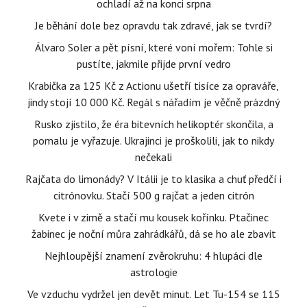
ochladí až na konci srpna
Je běhání dole bez opravdu tak zdravé, jak se tvrdí?
Álvaro Soler a pět písní, které voní mořem: Tohle si
pustíte, jakmile přijde první vedro
Krabička za 125 Kč z Actionu ušetří tisíce za opraváře,
jindy stojí 10 000 Kč. Regál s nářadím je věčně prázdný
Rusko zjistilo, že éra bitevních helikoptér skončila, a
pomalu je vyřazuje. Ukrajinci je proškolili, jak to nikdy
nečekali
Rajčata do limonády? V Itálii je to klasika a chuť předčí i
citrónovku. Stačí 500 g rajčat a jeden citrón
Kvete i v zimě a stačí mu kousek kořínku. Ptačinec
žabinec je noční můra zahrádkářů, dá se ho ale zbavit
Nejhloupější znamení zvěrokruhu: 4 hlupáci dle
astrologie
Ve vzduchu vydržel jen devět minut. Let Tu-154 se 115