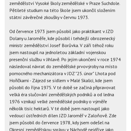
zemědělství Vysoké školy zemědělské v Praze Suchdole.
Pětileté studium na této škole jsem ukončil složením
státní závěrečné zkoušky v červnu 1973.
Od července 1973 jsem působil jako praktikant v JZD
Dolany u Jaroměře, kde působil i tehdejší obrozenecký
ministr zemědělství Josef Borůvka. V září téhož roku
jsem nastoupil na jednoletou základní vojenskou
presenční službu v Jihlavě. Po jejím ukončení v roce 1974
následoval návrat do zemědělské prvovýroby na místo
pomocného mechanizátora v JDZ "25. únor" Lhota pod
Hořičkami - Zájezd se sídlem v Malé Skalici, kde jsem
působil do října 1975. V té době se začíná připravovat
velká éra slučování zemědělských podniků a od ledna
1976 vznikají velké zemědělské podniky o výměře
několik tisíc hektarů. V té době jsem nastoupil jako
vedoucí ústředních dílen JZD Jaroměř v Zaloňově. Zde
jsem působil do července 1978, kdy jsem odešel na
Okresní zemědělskou správu v Náchodě nejdříve jako