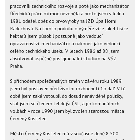
pracovník technického rozvoje a poté jako mechanizátor.
Úřednická práce mi moc nevoněla a proto jsem v lednu
1981 odešel opět do prvovýroby na JZD Úpa Horní
Radechová. Na tomto podniku o výměře více jak 4 tisíce
hektarů jsem působil postupně jako vedoucí
opravárenství, mechanizátor a nakonec jako vedoucí
celého technického úseku. V letech 1986 až 88 jsem
absolvoval úspěšně postgraduální studium na VŠZ
Praha.
S příchodem společenských změn v závěru roku 1989
jsem byl postaven před životní rozhodnutí "co dál". V té
době jsem také vstoupil do dosud nenáviděné politiky,
stal jsem se členem tehdejší ČSL, a po komunálních
volbách v roce 1990 jsem byl zvolen starostou města
Červený Kostelec.
Město Červený Kostelec má v současné době 8 500