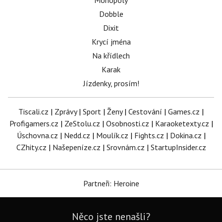
Monopoly
Dobble
Dixit
Krycí jména
Na křídlech
Karak
Jízdenky, prosím!
Tiscali.cz
|
Zprávy
|
Sport
|
Ženy
|
Cestování
|
Games.cz
|
Profigamers.cz
|
ZeStolu.cz
|
Osobnosti.cz
|
Karaoketexty.cz
|
Úschovna.cz
|
Nedd.cz
|
Moulík.cz
|
Fights.cz
|
Dokina.cz
|
CZhity.cz
|
Našepeníze.cz
|
Srovnám.cz
|
StartupInsider.cz
Partneři: Heroine
Něco jste nenašli?