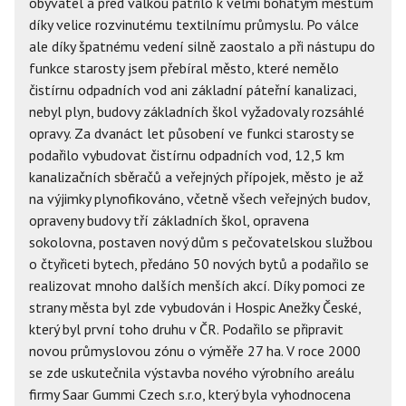
obyvatel a před válkou patřilo k velmi bohatým městům
díky velice rozvinutému textilnímu průmyslu. Po válce
ale díky špatnému vedení silně zaostalo a při nástupu do
funkce starosty jsem přebíral město, které nemělo
čistírnu odpadních vod ani základní páteřní kanalizaci,
nebyl plyn, budovy základních škol vyžadovaly rozsáhlé
opravy. Za dvanáct let působení ve funkci starosty se
podařilo vybudovat čistírnu odpadních vod, 12,5 km
kanalizačních sběračů a veřejných přípojek, město je až
na výjimky plynofikováno, včetně všech veřejných budov,
opraveny budovy tří základních škol, opravena
sokolovna, postaven nový dům s pečovatelskou službou
o čtyřiceti bytech, předáno 50 nových bytů a podařilo se
realizovat mnoho dalších menších akcí. Díky pomoci ze
strany města byl zde vybudován i Hospic Anežky České,
který byl první toho druhu v ČR. Podařilo se připravit
novou průmyslovou zónu o výměře 27 ha. V roce 2000
se zde uskutečnila výstavba nového výrobního areálu
firmy Saar Gummi Czech s.r.o, který byla vyhodnocena