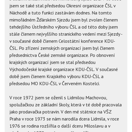
jsem se také stal předsedou Okresní organizace ČSL v
Náchodě a tuto funkci zastávám dodnes. Na tomto
mimořádném Žďárském Sjezdu jsem byl zvolen členem
tehdejšího Ústředního výboru ČSL a od této doby jsem
stále členem nejvyššího stranického vedení mezi Sjezdy -
v současné době členem Celostátní konference KDU-
ČSL. Po zřízení zemských organizací jsem byl členem
předsednictva České zemské organizace. Po obnovení
krajských organizací jsem se stal předsedou
Východočeské krajské organizace KDU-ČSL. V současné
době jsem členem Krajského výboru KDU-ČSL a
předsedou MO KDU-ČSL v Červeném Kostelci.
V roce 1972 jsem se oženil s Lidmilou Machovou,
spolužačkou ze základní školy, která v té době pracovala
jako prodavačka potravin. V den mé státnice na VŠZ
Praha v roce 1973 se nám narodila dcera Lidmila, v roce
1976 se rodina rozšířila o další dceru Miloslavu a v