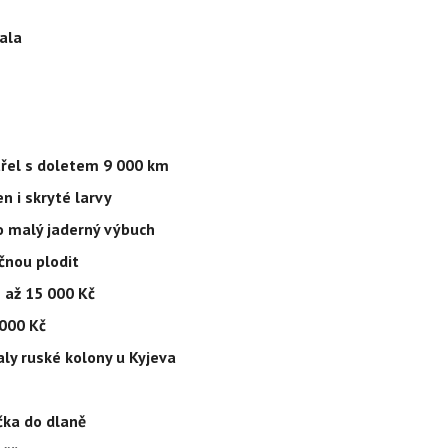
ala
třel s doletem 9 000 km
n i skryté larvy
o malý jaderný výbuch
čnou plodit
í až 15 000 Kč
 000 Kč
aly ruské kolony u Kyjeva
čka do dlaně