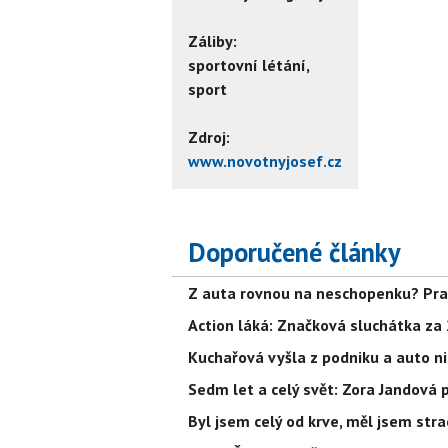
Záliby:
sportovní létání,
sport
Zdroj:
www.novotnyjosef.cz
Doporučené články
Z auta rovnou na neschopenku? Prav
Action láká: Značková sluchátka za 24
Kuchařová vyšla z podniku a auto nik
Sedm let a celý svět: Zora Jandová 
Byl jsem celý od krve, měl jsem str