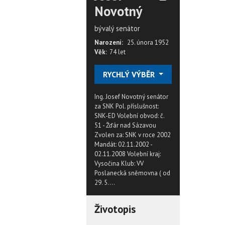
Novotný
bývalý senátor
Narození:
25. února 1952
Věk:
74 let
RYCHLÝ VÝBĚR
Ing. Josef Novotný senátor
za SNK Pol. příslušnost:
SNK-ED Volební obvod: č.
51 - Žďár nad Sázavou
Zvolen za: SNK v roce 2002
Mandát: 02.11.2002 -
02.11.2008 Volební kraj:
Vysočina Klub: VV
Poslanecká sněmovna ( od
29. 5....
Životopis