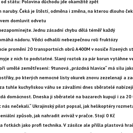
 od státu: Polovina důchodu jde okamžitě zpět
 naruby. Čeká je štěstí, odměna i změna, na kterou dlouho ček
dovem domluvit odvetu
 nezapomínejte. Jednu zásadní chybu dělá téměř každý
pomáhá nádoru. Vědci odhalili nebezpečnou roli fruktózy
ncie promění 20 transportních obrů A400M v nosiče řízených s
yje z nich to podstatné. Slaný roztok za pár korun vytáhne ve
voří umělé zemětřesení: 9tunová „prázdná hlavice“ má sílu jak
ostřiky, po kterých nemocné listy okurek znovu zezelenají a za
: za tuhle kuchyňskou váhu se závažími dnes sběratelé nabízej
dá domácnost. Dneska ji sběratelé na bazarech kupují i za 20
 nás nečekali.“ Ukrajinský pilot popsal, jak helikoptéry rozmet
 geniální způsob, jak nahradit aviváž v pračce. Stojí 0 Kč
fotkách jako profi technika. V zásilce ale přišla plastová hra