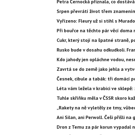
Petra Černocká přiznala, co dostává
Srpen převrátí život třem znamením
Vyřízeno: Fleury už si stihl s Mura
Při bouřce na těchto pár věcí doma
Cukr, který stojí na špatné straně, 
Rusko bude v dosahu odkudkoli. Fra
Kdo jahody jen opláchne vodou, nesm
Zavrtá se do země jako jehla a vyt
Česnek, cibule a tabák: tři domácí p
Léta vám ležela v krabici ve sklepě
Tuhle skříňku měla v ČSSR skoro kaž
„Rakety na ně vyletěly ze tmy, vůbec
Ani Silan, ani Perwoll. Češi přišli na
Dron z Temu za pár korun vypadal na 