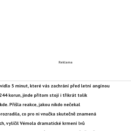
idlo 5 minut, které vás zachrání před letní angínou
4 korun, jinde přitom stojí i třikrát tolik
de. Přišla reakce, jakou nikdo nečekal
prozradila, co pro ni vnučka skutečně znamená
ach, vylíčil Vémola dramatické krmení lvů