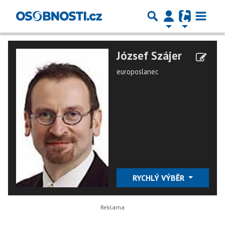
József Szájer
europoslanec
RYCHLÝ VÝBĚR