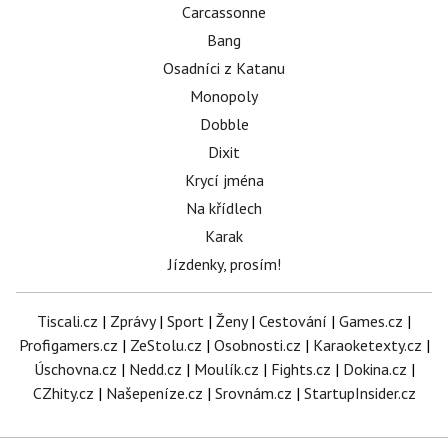
Carcassonne
Bang
Osadníci z Katanu
Monopoly
Dobble
Dixit
Krycí jména
Na křídlech
Karak
Jízdenky, prosím!
Tiscali.cz
|
Zprávy
|
Sport
|
Ženy
|
Cestování
|
Games.cz
|
Profigamers.cz
|
ZeStolu.cz
|
Osobnosti.cz
|
Karaoketexty.cz
|
Úschovna.cz
|
Nedd.cz
|
Moulík.cz
|
Fights.cz
|
Dokina.cz
|
CZhity.cz
|
Našepeníze.cz
|
Srovnám.cz
|
StartupInsider.cz