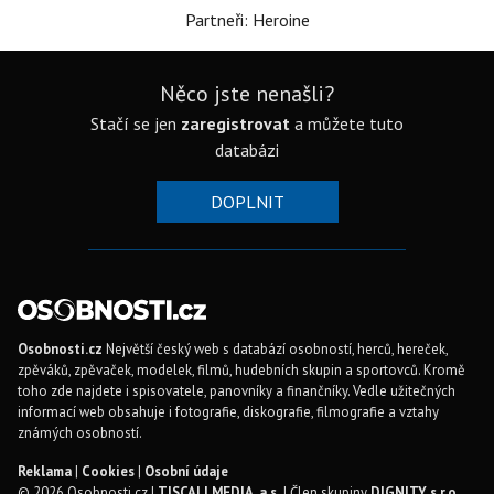
Partneři: Heroine
Něco jste nenašli?
Stačí se jen
zaregistrovat
a můžete tuto
databázi
DOPLNIT
Osobnosti.cz
Největší český web s databází osobností, herců, hereček,
zpěváků, zpěvaček, modelek, filmů, hudebních skupin a sportovců. Kromě
toho zde najdete i spisovatele, panovníky a finančníky. Vedle užitečných
informací web obsahuje i fotografie, diskografie, filmografie a vztahy
známých osobností.
Reklama
|
Cookies
|
Osobní údaje
© 2026 Osobnosti.cz |
TISCALI MEDIA, a.s.
| Člen skupiny
DIGNITY, s.r.o.