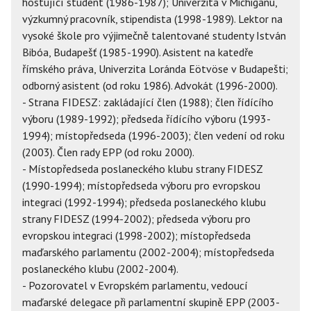
hostující student (1986-1987); Univerzita v Michiganu,
výzkumný pracovník, stipendista (1998-1989). Lektor na
vysoké škole pro výjimečně talentované studenty István
Bibóa, Budapešť (1985-1990). Asistent na katedře
římského práva, Univerzita Loránda Eötvöse v Budapešti;
odborný asistent (od roku 1986). Advokát (1996-2000).
- Strana FIDESZ: zakládající člen (1988); člen řídícího
výboru (1989-1992); předseda řídícího výboru (1993-
1994); místopředseda (1996-2003); člen vedení od roku
(2003). Člen rady EPP (od roku 2000).
- Místopředseda poslaneckého klubu strany FIDESZ
(1990-1994); místopředseda výboru pro evropskou
integraci (1992-1994); předseda poslaneckého klubu
strany FIDESZ (1994-2002); předseda výboru pro
evropskou integraci (1998-2002); místopředseda
maďarského parlamentu (2002-2004); místopředseda
poslaneckého klubu (2002-2004).
- Pozorovatel v Evropském parlamentu, vedoucí
maďarské delegace při parlamentní skupině EPP (2003-