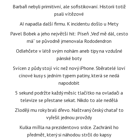
Barbaři nebyli primitivní, ale sofistikovaní. Historii totiž
psali vítězové
AI napadla další firmu. K incidentu došlo u Mety
Pavel Bobek a jeho největší hit: Píseň „Veď mě dál, cesto
má“ se původně jmenovala Rododendron
Odlehčete v létě svým nohám aneb tipy na vzdušné
pánské boty
Svícen z půdy stojí víc než nový iPhone. Sběratelé loví
cínové kusy s jedním typem patiny, která se nedá
napodobit
5 sekund podržte každý měsíc tlačítko na ovladači a
televize se přestane sekat. Nikdo to ale nedělá
Zloději mu roky brali dřevo. Naštvaný český chatař to
vyřešil jednou provždy
Kulka mířila na prezidentovo srdce. Zachránil ho
předmět, který si náhodou strčil do kapsy