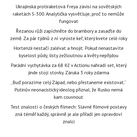
Ukrajinská protiraketová Freya závisí na sovětských
raketách S-300. Analytička vysvětluje, proč to nemůže
fungovat
Řezanou růži zapíchněte do brambory a zasaďte do
země. Za pár týdnů z ní vyroste keř, který kvete celé roky
Hortenzii nestačí zalévat a hnojit. Pokud nenastavíte
kyselost půdy, listy zežloutnou a květy nepřijdou
Parádní vychytávka za 68 Kč v Actionu nahradí set, který
jinde stojí stovky. Záruka 3 roky zdarma
„Buď porazíme celý Západ, nebo přestaneme existovat.“
Putinův neonacistický ideolog přiznal, že Rusko nemá
kam couvnout
Test znalostí o českých filmech: Slavné filmové postavy
zná téměř každý, správně je ale přiřadí jen opravdoví
znalci