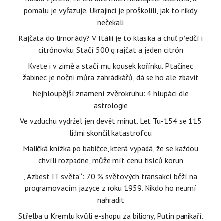
pomalu je vyřazuje. Ukrajinci je proškolili, jak to nikdy
nečekali
Rajčata do limonády? V Itálii je to klasika a chuť předčí i
citrónovku. Stačí 500 g rajčat a jeden citrón
Kvete i v zimě a stačí mu kousek kořínku. Ptačinec
žabinec je noční můra zahrádkářů, dá se ho ale zbavit
Nejhloupější znamení zvěrokruhu: 4 hlupáci dle
astrologie
Ve vzduchu vydržel jen devět minut. Let Tu-154 se 115
lidmi skončil katastrofou
Maličká knížka po babičce, která vypadá, že se každou
chvíli rozpadne, může mít cenu tisíců korun
„Azbest IT světa“: 70 % světových transakcí běží na
programovacím jazyce z roku 1959. Nikdo ho neumí
nahradit
Střelba u Kremlu kvůli e-shopu za biliony, Putin panikaří.