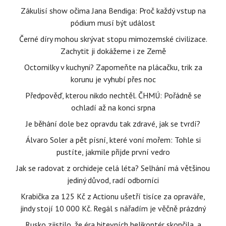
Zákulisí show očima Jana Bendiga: Proč každý vstup na
pódium musí být událost
Černé díry mohou skrývat stopu mimozemské civilizace.
Zachytit ji dokážeme i ze Země
Octomilky v kuchyni? Zapomeňte na plácačku, trik za
korunu je vyhubí přes noc
Předpověď, kterou nikdo nechtěl. ČHMÚ: Pořádně se
ochladí až na konci srpna
Je běhání dole bez opravdu tak zdravé, jak se tvrdí?
Álvaro Soler a pět písní, které voní mořem: Tohle si
pustíte, jakmile přijde první vedro
Jak se radovat z orchideje celá léta? Selhání má většinou
jediný důvod, radí odborníci
Krabička za 125 Kč z Actionu ušetří tisíce za opraváře,
jindy stojí 10 000 Kč. Regál s nářadím je věčně prázdný
Rusko zjistilo, že éra bitevních helikoptér skončila, a