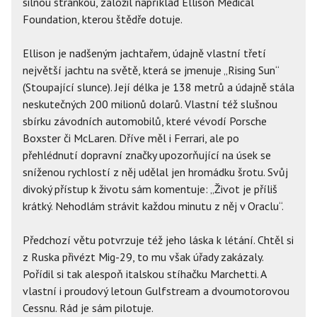
silnou stránkou, založil například Ellison Medical
Foundation, kterou štědře dotuje.
Ellison je nadšeným jachtařem, údajně vlastní třetí
největší jachtu na světě, která se jmenuje „Rising Sun“
(Stoupající slunce). Její délka je 138 metrů a údajně stála
neskutečných 200 milionů dolarů. Vlastní též slušnou
sbírku závodních automobilů, které vévodí Porsche
Boxster či McLaren. Dříve měl i Ferrari, ale po
přehlédnutí dopravní značky upozorňující na úsek se
sníženou rychlostí z něj udělal jen hromádku šrotu. Svůj
divoký přístup k životu sám komentuje: „Život je příliš
krátký. Nehodlám strávit každou minutu z něj v Oraclu“.
Předchozí větu potvrzuje též jeho láska k létání. Chtěl si
z Ruska přivézt Mig-29, to mu však úřady zakázaly.
Pořídil si tak alespoň italskou stíhačku Marchetti. A
vlastní i proudový letoun Gulfstream a dvoumotorovou
Cessnu. Rád je sám pilotuje.