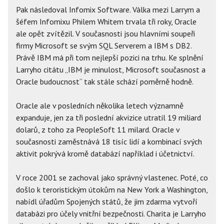
Pak následoval Infomix Software. Válka mezi Larrym a
šéfem Infomixu Philem Whitem trvala tři roky, Oracle
ale opět zvítězil. V současnosti jsou hlavními soupeři
firmy Microsoft se svým SQL Serverem a IBM s DB2.
Právě IBM má při tom nejlepší pozici na trhu. Ke splnění
Larryho citátu „IBM je minulost, Microsoft současnost a
Oracle budoucnost“ tak stále schází poměrně hodně.
Oracle ale v posledních několika letech významně
expanduje, jen za tři poslední akvizice utratil 19 miliard
dolarů, z toho za PeopleSoft 11 milard. Oracle v
současnosti zaměstnává 18 tisíc lidí a kombinací svých
aktivit pokrývá kromě databází například i účetnictví.
V roce 2001 se zachoval jako správný vlastenec. Poté, co
došlo k teroristickým útokům na New York a Washington,
nabídl úřadům Spojených států, že jim zdarma vytvoří
databázi pro účely vnitřní bezpečnosti. Charita je Larryho