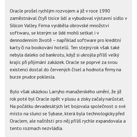
Oracle prošel rychlým rozvojem a již v roce 1990
zaměstnával čtyři tisíce lidí a vybudoval výstavní sídlo v
Silicon Valley. Firma vyráběla obrovské množství
softwaru, se kterým se lidé mohli setkat i v
dennodenním životě – například software pro kreditní
karty či na bookování hotelů. Ten stejný rok však také
nebyla daleko od bankrotu, když si ukrojila příliš velký
krajíc při přijímání zakázek. Oracle se poprvé za svou
existenci dostal do červených čísel a hodnota firmy na
burze prudce poklesla.
Bylo však ukázkou Larryho manažerského umění, že již
rok poté byl Oracle opět v plusu a zisky začaly narůstat.
Na počátku devadesátých let bojovala společnost o své
místo na slunci se Sybase, která byla technologicky před
Oraclem, ale naštěstí pro něj příliš rychle expandovala a
tento rozmach nezvládla.