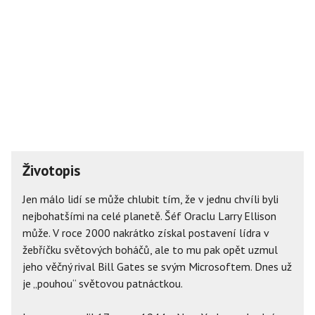
Životopis
Jen málo lidí se může chlubit tím, že v jednu chvíli byli
nejbohatšími na celé planetě. Šéf Oraclu Larry Ellison
může. V roce 2000 nakrátko získal postavení lídra v
žebříčku světových boháčů, ale to mu pak opět uzmul
jeho věčný rival Bill Gates se svým Microsoftem. Dnes už
je „pouhou“ světovou patnáctkou.