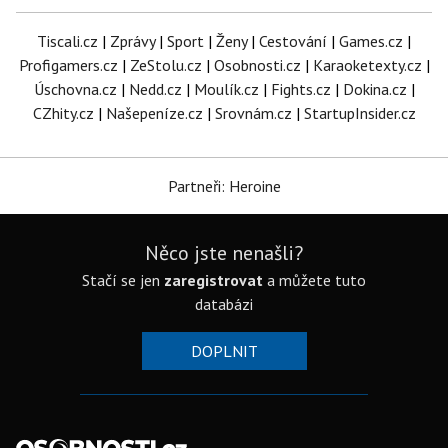
Tiscali.cz
|
Zprávy
|
Sport
|
Ženy
|
Cestování
|
Games.cz
|
Profigamers.cz
|
ZeStolu.cz
|
Osobnosti.cz
|
Karaoketexty.cz
|
Úschovna.cz
|
Nedd.cz
|
Moulík.cz
|
Fights.cz
|
Dokina.cz
|
CZhity.cz
|
Našepeníze.cz
|
Srovnám.cz
|
StartupInsider.cz
Partneři: Heroine
Něco jste nenašli?
Stačí se jen
zaregistrovat
a můžete tuto
databázi
DOPLNIT