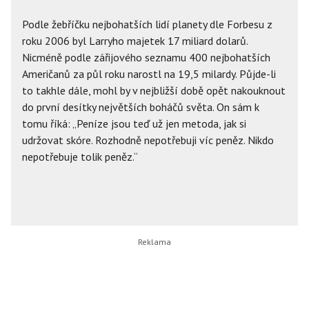
Podle žebříčku nejbohatších lidí planety dle Forbesu z
roku 2006 byl Larryho majetek 17 miliard dolarů.
Nicméně podle zářijového seznamu 400 nejbohatších
Američanů za půl roku narostl na 19,5 milardy. Půjde-li
to takhle dále, mohl by v nejbližší době opět nakouknout
do první desítky největších boháčů světa. On sám k
tomu říká: „Peníze jsou teď už jen metoda, jak si
udržovat skóre. Rozhodně nepotřebuji víc peněz. Nikdo
nepotřebuje tolik peněz.“