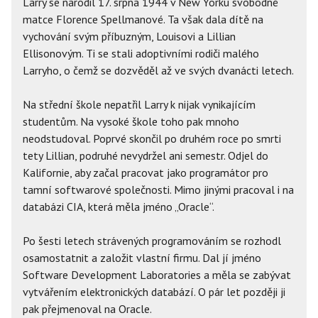
Larry se narodil 17. srpna 1944 v New Yorku svobodné
matce Florence Spellmanové. Ta však dala dítě na
vychování svým příbuzným, Louisovi a Lillian
Ellisonovým. Ti se stali adoptivními rodiči malého
Larryho, o čemž se dozvěděl až ve svých dvanácti letech.
Na střední škole nepatřil Larry k nijak vynikajícím
studentům. Na vysoké škole toho pak mnoho
neodstudoval. Poprvé skončil po druhém roce po smrti
tety Lillian, podruhé nevydržel ani semestr. Odjel do
Kalifornie, aby začal pracovat jako programátor pro
tamní softwarové společnosti. Mimo jinými pracoval i na
databázi CIA, která měla jméno „Oracle“.
Po šesti letech strávených programováním se rozhodl
osamostatnit a založit vlastní firmu. Dal jí jméno
Software Development Laboratories a měla se zabývat
vytvářením elektronických databází. O pár let později ji
pak přejmenoval na Oracle.