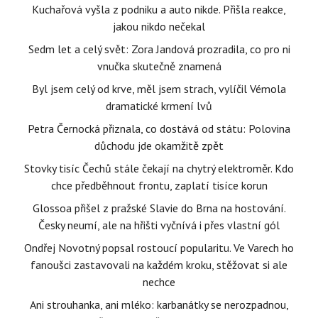
Kuchařová vyšla z podniku a auto nikde. Přišla reakce,
jakou nikdo nečekal
Sedm let a celý svět: Zora Jandová prozradila, co pro ni
vnučka skutečně znamená
Byl jsem celý od krve, měl jsem strach, vylíčil Vémola
dramatické krmení lvů
Petra Černocká přiznala, co dostává od státu: Polovina
důchodu jde okamžitě zpět
Stovky tisíc Čechů stále čekají na chytrý elektroměr. Kdo
chce předběhnout frontu, zaplatí tisíce korun
Glossoa přišel z pražské Slavie do Brna na hostování.
Česky neumí, ale na hřišti vyčnívá i přes vlastní gól
Ondřej Novotný popsal rostoucí popularitu. Ve Varech ho
fanoušci zastavovali na každém kroku, stěžovat si ale
nechce
Ani strouhanka, ani mléko: karbanátky se nerozpadnou,