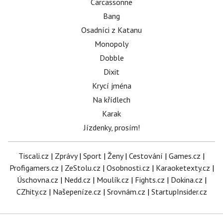
Carcassonne
Bang
Osadníci z Katanu
Monopoly
Dobble
Dixit
Krycí jména
Na křídlech
Karak
Jízdenky, prosím!
Tiscali.cz
|
Zprávy
|
Sport
|
Ženy
|
Cestování
|
Games.cz
|
Profigamers.cz
|
ZeStolu.cz
|
Osobnosti.cz
|
Karaoketexty.cz
|
Úschovna.cz
|
Nedd.cz
|
Moulík.cz
|
Fights.cz
|
Dokina.cz
|
CZhity.cz
|
Našepeníze.cz
|
Srovnám.cz
|
StartupInsider.cz