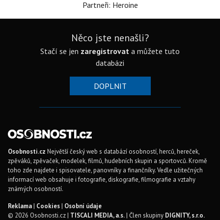
Partneři: Heroine
Něco jste nenašli?
Stačí se jen
zaregistrovat
a můžete tuto
databázi
DOPLNIT
Osobnosti.cz
Největší český web s databází osobností, herců, hereček,
zpěváků, zpěvaček, modelek, filmů, hudebních skupin a sportovců. Kromě
toho zde najdete i spisovatele, panovníky a finančníky. Vedle užitečných
informací web obsahuje i fotografie, diskografie, filmografie a vztahy
známých osobností.
Reklama
|
Cookies
|
Osobní údaje
© 2026 Osobnosti.cz |
TISCALI MEDIA, a.s.
| Člen skupiny
DIGNITY, s.r.o.