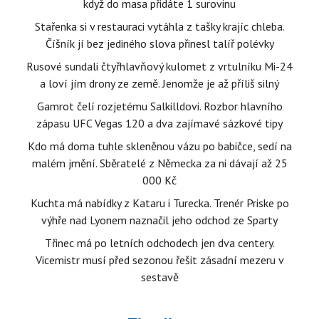
když do masa přidáte 1 surovinu
Stařenka si v restauraci vytáhla z tašky krajíc chleba.
Číšník jí bez jediného slova přinesl talíř polévky
Rusové sundali čtyřhlavňový kulomet z vrtulníku Mi-24
a loví jím drony ze země. Jenomže je až příliš silný
Gamrot čelí rozjetému Salkilldovi. Rozbor hlavního
zápasu UFC Vegas 120 a dva zajímavé sázkové tipy
Kdo má doma tuhle skleněnou vázu po babičce, sedí na
malém jmění. Sběratelé z Německa za ni dávají až 25
000 Kč
Kuchta má nabídky z Kataru i Turecka. Trenér Priske po
výhře nad Lyonem naznačil jeho odchod ze Sparty
Třinec má po letních odchodech jen dva centery.
Vicemistr musí před sezonou řešit zásadní mezeru v
sestavě