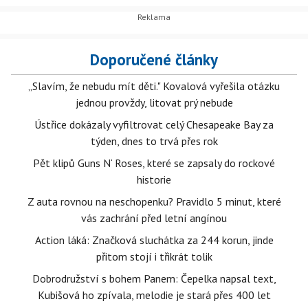
Doporučené články
„Slavím, že nebudu mít děti." Kovalová vyřešila otázku
jednou provždy, litovat prý nebude
Ústřice dokázaly vyfiltrovat celý Chesapeake Bay za
týden, dnes to trvá přes rok
Pět klipů Guns N‘ Roses, které se zapsaly do rockové
historie
Z auta rovnou na neschopenku? Pravidlo 5 minut, které
vás zachrání před letní angínou
Action láká: Značková sluchátka za 244 korun, jinde
přitom stojí i třikrát tolik
Dobrodružství s bohem Panem: Čepelka napsal text,
Kubišová ho zpívala, melodie je stará přes 400 let