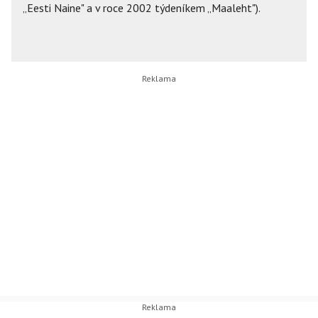
„Eesti Naine" a v roce 2002 týdeníkem „Maaleht").