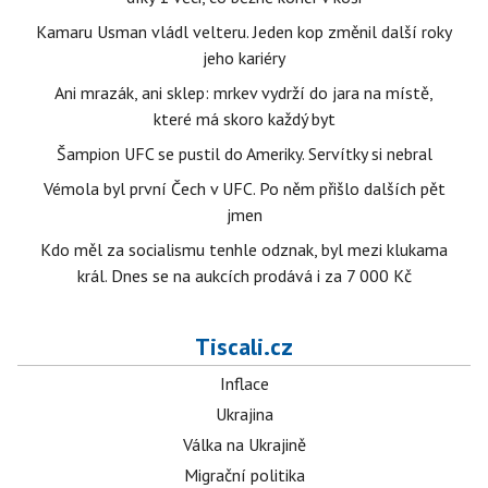
Kamaru Usman vládl velteru. Jeden kop změnil další roky
jeho kariéry
Ani mrazák, ani sklep: mrkev vydrží do jara na místě,
které má skoro každý byt
Šampion UFC se pustil do Ameriky. Servítky si nebral
Vémola byl první Čech v UFC. Po něm přišlo dalších pět
jmen
Kdo měl za socialismu tenhle odznak, byl mezi klukama
král. Dnes se na aukcích prodává i za 7 000 Kč
Tiscali.cz
Inflace
Ukrajina
Válka na Ukrajině
Migrační politika