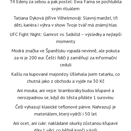
Tři Edeny za sebou a pak postel: Ewa Farna se pochlubila
svým rituálem
Tatiana Dyková (dříve Vilhelmová): Slavný manžel, tři
děti, kariéra i výhra v show Tvoje tvář má známý hlas
UFC Fight Night: Gamrot vs. Salkilld – výsledky a nejlepší
momenty
Modrá značka ve Španělsku vypadá nevinně, ale pokuta
za ni je 200 eur. Čeští řidiči ji zaměňují za informační
ceduli
Kašlu na kupované majonézy. Ušlehala jsem tatarku, co
chutná jako z obchodu a vyjde na 30 Kč
Ani mouka, ani vejce: bramboráky budou křupavé a
nerozpadnou se, když do těsta přidáte 1 surovinu
Češi vyhazují klasické teflonové pánve. Nahrazují je
materiálem, který vydrží i 50 let
Ani ocet, ani cukr: nakládané okurky zůstanou křupavé
díky 1 věci, co běžně končí v koši