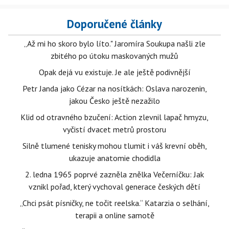
Doporučené články
„Až mi ho skoro bylo líto." Jaromíra Soukupa našli zle
zbitého po útoku maskovaných mužů
Opak dejá vu existuje. Je ale ještě podivnější
Petr Janda jako Cézar na nosítkách: Oslava narozenin,
jakou Česko ještě nezažilo
Klid od otravného bzučení: Action zlevnil lapač hmyzu,
vyčistí dvacet metrů prostoru
Silně tlumené tenisky mohou tlumit i váš krevní oběh,
ukazuje anatomie chodidla
2. ledna 1965 poprvé zazněla znělka Večerníčku: Jak
vznikl pořad, který vychoval generace českých dětí
„Chci psát písničky, ne točit reelska.“ Katarzia o selhání,
terapii a online samotě