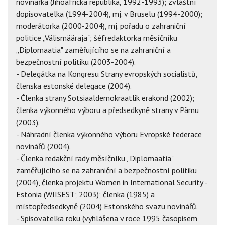
novinářka (Jihoafrická republika, 1992-1993); zvláštní
dopisovatelka (1994-2004), mj. v Bruselu (1994-2000);
moderátorka (2000-2004), mj. pořadu o zahraniční
politice „Välismääraja"; šéfredaktorka měsíčníku
„Diplomaatia" zaměřujícího se na zahraniční a
bezpečnostní politiku (2003-2004).
- Delegátka na Kongresu Strany evropských socialistů,
členska estonské delegace (2004).
- Členka strany Sotsiaaldemokraatlik erakond (2002);
členka výkonného výboru a předsedkyně strany v Pärnu
(2003).
- Náhradní členka výkonného výboru Evropské federace
novinářů (2004).
- Členka redakční rady měsíčníku „Diplomaatia"
zaměřujícího se na zahraniční a bezpečnostní politiku
(2004), členka projektu Women in International Security -
Estonia (WIISEST; 2003); členka (1985) a
místopředsedkyně (2004) Estonského svazu novinářů.
- Spisovatelka roku (vyhlášena v roce 1995 časopisem