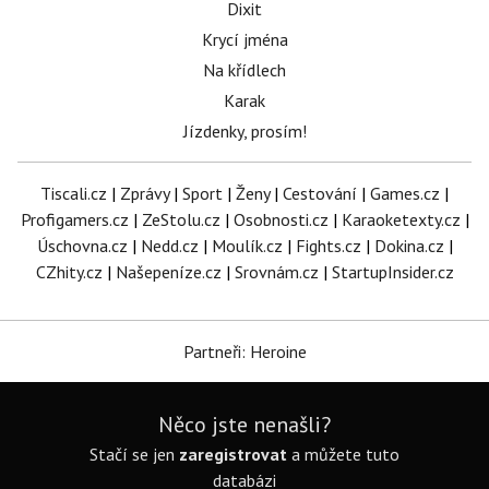
Dixit
Krycí jména
Na křídlech
Karak
Jízdenky, prosím!
Tiscali.cz
|
Zprávy
|
Sport
|
Ženy
|
Cestování
|
Games.cz
|
Profigamers.cz
|
ZeStolu.cz
|
Osobnosti.cz
|
Karaoketexty.cz
|
Úschovna.cz
|
Nedd.cz
|
Moulík.cz
|
Fights.cz
|
Dokina.cz
|
CZhity.cz
|
Našepeníze.cz
|
Srovnám.cz
|
StartupInsider.cz
Partneři: Heroine
Něco jste nenašli?
Stačí se jen
zaregistrovat
a můžete tuto
databázi