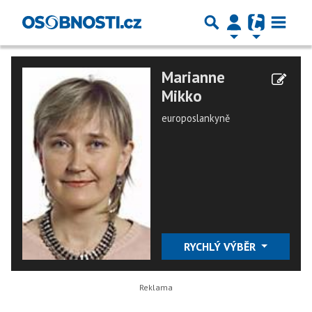
Marianne
Mikko
europoslankyně
RYCHLÝ VÝBĚR