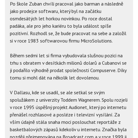
Po škole Zuban chvíli pracoval jako barman a následně
jako prodejce softwaru, který byl na začátku
osmdesátých let horkou novinkou. Po roce dostal
padáka, ale pro jeho kariéru to byla událost spíše
pozitivní. Rozhodl se, že bude pracovat na sebe a založil
si v roce 1983 softwarovou firmu MicroSolutions.
Během sedmi let si firma vybudovala slušnou pozici na
trhu s obratem v desítkách milionů dolarů a Cubanovi se
ji podařilo výhodně prodat společnosti Compuserve. Díky
tomu si mohl dát na několik let dovolenou.
V Dallasu, kde se usadil, se ale setkal se svým
spolužákem z univerzity Toddem Wagnerem. Spolu rozjeli
v roce 1995 úspěšný projekt Audionet, který po internetu
přenášel rozhlasové a posléze i televizní vysílání. Za
vším údajně stála snaha moci poslouchat reportáže z
basketbalových zápasů kdekoliv u internetu. Značka byla
později přejmenována na Broadcast.com a v roce 1999 ji