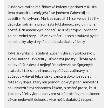
Cubanova rodina má židovské kořeny a pochází z Ruska.
Jeho prarodiče, tehdy ještě se jménem Čabenskij se
usadili v Pensylvánii. Mark se narodil 31. července 1958 v
dělnické rodině na předměstí Pittsburgu. Jako u mnoha
pozdějších amerických boháčů se u něj projevil obchodní
talent velmi brzy – již ve dvanácti letech prodával pytle
na odpadky, aby si vydělal na basketbalové boty.
Když si vynikající student Zuban vybíral vysokou školu,
zvolil Indiana University. Důvod byl prostý – škola byla
nejlevnější z deseti nejlepších univerzit ve Spojených
státech. I tak si na ni musel vydělávat zajímavými
způsoby – dával lekce disko tanců a dokonce rozjel
řetězový dopis, který mu pomohl pokrýt jeden semestr. I
na univerzitě byl výborným žákem, nicméně proto, že si
jako nováček vybíral kurzy pro starší ročníky, mu nakonec
děkan nedovolil dokončit více než bakalářský stupeň.