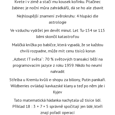
Kvete i v zimě a stačí mu kousek kořínku. Ptačinec
žabinec je noční můra zahrádkářů, dá se ho ale zbavit
Nejhloupější znamení zvěrokruhu: 4 hlupáci dle
astrologie
Ve vzduchu vydržel jen devět minut. Let Tu-154 se 115
lidmi skončil katastrofou
Maličká knížka po babičce, která vypadá, že se každou
chvíli rozpadne, může mít cenu tisíců korun
„Azbest IT světa“: 70 % světových transakcí běží na
programovacím jazyce z roku 1959. Nikdo ho neumí
nahradit
Střelba u Kremlu kvůli e-shopu za biliony, Putin panikaří.
Wildberries ovládají kavkazské klany a teď po něm jde i
Kyjev
Tato matematická hádanka nachytala už tisíce lidí.
Příklad 18 : 3 + 7 × 5 správně spočítají jen lidé, kteří
znají pořadí operací