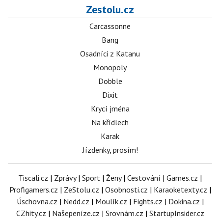
Zestolu.cz
Carcassonne
Bang
Osadníci z Katanu
Monopoly
Dobble
Dixit
Krycí jména
Na křídlech
Karak
Jízdenky, prosím!
Tiscali.cz
|
Zprávy
|
Sport
|
Ženy
|
Cestování
|
Games.cz
|
Profigamers.cz
|
ZeStolu.cz
|
Osobnosti.cz
|
Karaoketexty.cz
|
Úschovna.cz
|
Nedd.cz
|
Moulík.cz
|
Fights.cz
|
Dokina.cz
|
CZhity.cz
|
Našepeníze.cz
|
Srovnám.cz
|
StartupInsider.cz