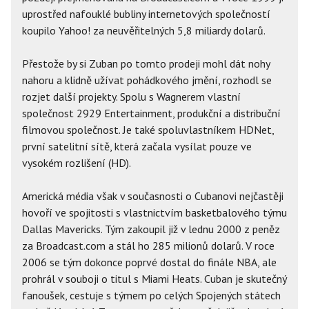
uprostřed nafouklé bubliny internetových společností
koupilo Yahoo! za neuvěřitelných 5,8 miliardy dolarů.
Přestože by si Zuban po tomto prodeji mohl dát nohy
nahoru a klidně užívat pohádkového jmění, rozhodl se
rozjet další projekty. Spolu s Wagnerem vlastní
společnost 2929 Entertainment, produkční a distribuční
filmovou společnost. Je také spoluvlastníkem HDNet,
první satelitní sítě, která začala vysílat pouze ve
vysokém rozlišení (HD).
Americká média však v současnosti o Cubanovi nejčastěji
hovoří ve spojitosti s vlastnictvím basketbalového týmu
Dallas Mavericks. Tým zakoupil již v lednu 2000 z peněz
za Broadcast.com a stál ho 285 milionů dolarů. V roce
2006 se tým dokonce poprvé dostal do finále NBA, ale
prohrál v souboji o titul s Miami Heats. Cuban je skutečný
fanoušek, cestuje s týmem po celých Spojených státech