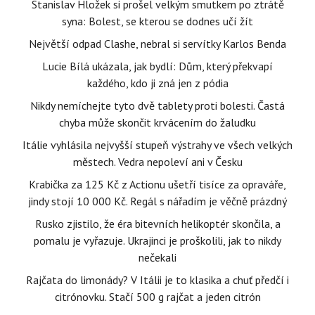
Stanislav Hložek si prošel velkým smutkem po ztrátě
syna: Bolest, se kterou se dodnes učí žít
Největší odpad Clashe, nebral si servítky Karlos Benda
Lucie Bílá ukázala, jak bydlí: Dům, který překvapí
každého, kdo ji zná jen z pódia
Nikdy nemíchejte tyto dvě tablety proti bolesti. Častá
chyba může skončit krvácením do žaludku
Itálie vyhlásila nejvyšší stupeň výstrahy ve všech velkých
městech. Vedra nepoleví ani v Česku
Krabička za 125 Kč z Actionu ušetří tisíce za opraváře,
jindy stojí 10 000 Kč. Regál s nářadím je věčně prázdný
Rusko zjistilo, že éra bitevních helikoptér skončila, a
pomalu je vyřazuje. Ukrajinci je proškolili, jak to nikdy
nečekali
Rajčata do limonády? V Itálii je to klasika a chuť předčí i
citrónovku. Stačí 500 g rajčat a jeden citrón