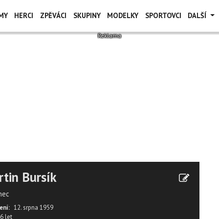
MY
HERCI
ZPĚVÁCI
SKUPINY
MODELKY
SPORTOVCI
DALŠÍ
tin Bursík
nec
ení:
12. srpna 1959
6 let