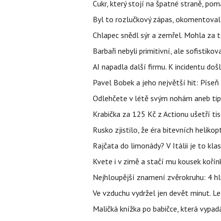
Cukr, který stojí na špatné straně, pom
Byl to rozlučkový zápas, okomentova
Chlapec snědl sýr a zemřel. Mohla za t
Barbaři nebyli primitivní, ale sofistikov
AI napadla další firmu. K incidentu doš
Pavel Bobek a jeho největší hit: Pís
Odlehčete v létě svým nohám aneb tip
Krabička za 125 Kč z Actionu ušetří tis
Rusko zjistilo, že éra bitevních helikopt
Rajčata do limonády? V Itálii je to klas
Kvete i v zimě a stačí mu kousek kořín
Nejhloupější znamení zvěrokruhu: 4 hl
Ve vzduchu vydržel jen devět minut. L
Maličká knížka po babičce, která vypad