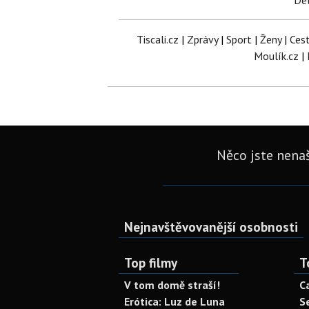
Del
Tiscali.cz
|
Zprávy
|
Sport
|
Ženy
|
Ces
Moulík.cz
|
Něco jste nenaš
Nejnavštěvovanější osobnosti
Top filmy
T
V tom domě straší!
C
Erótica: Luz de Luna
S