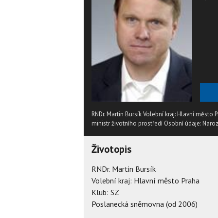
RNDr. Martin Bursík Volební kraj: Hlavní měst
ministr životního prostředí Osobní údaje: Naro
Životopis
RNDr. Martin Bursík
Volební kraj: Hlavní město Praha
Klub: SZ
Poslanecká sněmovna (od 2006)