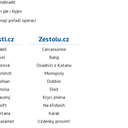
nahradit
 jde i Kyjev
znají pořadí operací
ti.cz
Zestolu.cz
abiš
Carcassonne
vel
Bang
orová
Osadníci z Katanu
mitch
Monopoly
shian
Dobble
émola
Dixit
acený
Krycí jména
wift
Na křídlech
etana
Karak
halamet
Jízdenky, prosím!