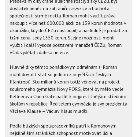
Především díky drahé elektřině rostly zisky ČEZu, byl
dostatek peněz na zahraniční akvizice a hodnota
společnosti strmě rostla. Roman mohl využít práva
nakoupit více než 600.000 akcií za 139 korun (hodnota v
okamžiku, kdy do ČEZu nastoupil) a následně je prodat za
tržní cenu, tedy 1350 korun. Stejné možnosti mohli
využít i další vysoce postavení manažeři ČEZu, Roman
však vydělal zdaleka nejvíce.
Hlavně díky těmto pohádkovým odměnám si Roman
mohl dovolit stát se jedním z největších českých
filantropů. Sto milionů korun totiž věnoval na projekt
soukromého gymnázia Nový PORG, které by mělo vedle
Kellnerova Open Gate patřit k nejprestižnějším středním
školám v republice. Ředitelem gymnázia je syn prezidenta
Václava Klause – Václav Klaus mladší.
Podle blízkých spolupracovníků patří k Romanovým
nejsilnějším stránkách schopnost motivovat lidi a