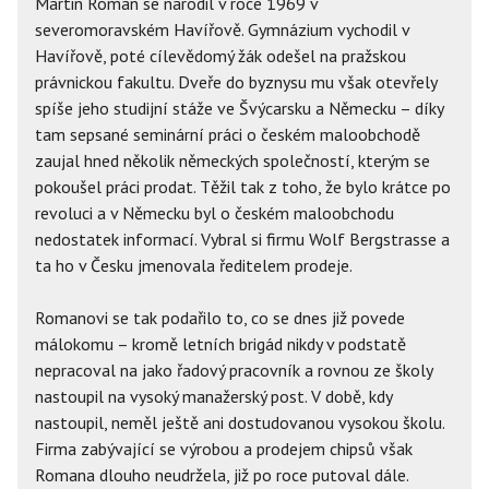
Martin Roman se narodil v roce 1969 v
severomoravském Havířově. Gymnázium vychodil v
Havířově, poté cílevědomý žák odešel na pražskou
právnickou fakultu. Dveře do byznysu mu však otevřely
spíše jeho studijní stáže ve Švýcarsku a Německu – díky
tam sepsané seminární práci o českém maloobchodě
zaujal hned několik německých společností, kterým se
pokoušel práci prodat. Těžil tak z toho, že bylo krátce po
revoluci a v Německu byl o českém maloobchodu
nedostatek informací. Vybral si firmu Wolf Bergstrasse a
ta ho v Česku jmenovala ředitelem prodeje.
Romanovi se tak podařilo to, co se dnes již povede
málokomu – kromě letních brigád nikdy v podstatě
nepracoval na jako řadový pracovník a rovnou ze školy
nastoupil na vysoký manažerský post. V době, kdy
nastoupil, neměl ještě ani dostudovanou vysokou školu.
Firma zabývající se výrobou a prodejem chipsů však
Romana dlouho neudržela, již po roce putoval dále.