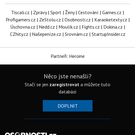
Tiscali.cz
|
Zprávy
|
Sport
|
Ženy
|
Cestování
|
Games.cz
|
Profigamers.cz
|
ZeStolu.cz
|
Osobnosti.cz
|
Karaoketexty.cz
|
Úschovna.cz
|
Nedd.cz
|
Moulík.cz
|
Fights.cz
|
Dokina.cz
|
CZhity.cz
|
Našepeníze.cz
|
Srovnám.cz
|
StartupInsider.cz
Partneři: Heroine
Něco jste nenašli?
Stačí se jen
zaregistrovat
a můžete tuto
databázi
DOPLNIT