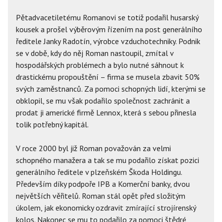
Pětadvacetiletému Romanovi se totiž podařil husarský
kousek a prošel výběrovým řízením na post generálního
ředitele Janky Radotín, výrobce vzduchotechniky. Podnik
se v době, kdy do něj Roman nastoupil, zmítal v
hospodářských problémech a bylo nutné sáhnout k
drastickému propouštění – firma se musela zbavit 50%
svých zaměstnanců. Za pomoci schopných lidí, kterými se
obklopil, se mu však podařilo společnost zachránit a
prodat ji americké firmě Lennox, která s sebou přinesla
tolik potřebný kapitál.
V roce 2000 byl již Roman považován za velmi
schopného manažera a tak se mu podařilo získat pozici
generálního ředitele v plzeňském Škoda Holdingu.
Především díky podpoře IPB a Komerční banky, dvou
největších věřitelů. Roman stál opět před složitým
úkolem, jak ekonomicky ozdravit zmírající strojírenský
kolos. Nakonec se mu to podařilo za pomoci štědré