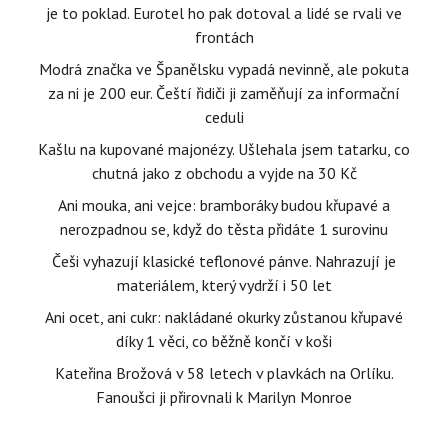
je to poklad. Eurotel ho pak dotoval a lidé se rvali ve
frontách
Modrá značka ve Španělsku vypadá nevinně, ale pokuta
za ni je 200 eur. Čeští řidiči ji zaměňují za informační
ceduli
Kašlu na kupované majonézy. Ušlehala jsem tatarku, co
chutná jako z obchodu a vyjde na 30 Kč
Ani mouka, ani vejce: bramboráky budou křupavé a
nerozpadnou se, když do těsta přidáte 1 surovinu
Češi vyhazují klasické teflonové pánve. Nahrazují je
materiálem, který vydrží i 50 let
Ani ocet, ani cukr: nakládané okurky zůstanou křupavé
díky 1 věci, co běžně končí v koši
Kateřina Brožová v 58 letech v plavkách na Orlíku.
Fanoušci ji přirovnali k Marilyn Monroe