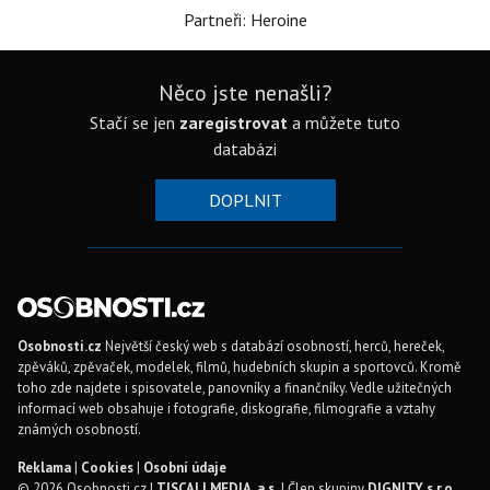
Partneři: Heroine
Něco jste nenašli?
Stačí se jen
zaregistrovat
a můžete tuto
databázi
DOPLNIT
Osobnosti.cz
Největší český web s databází osobností, herců, hereček,
zpěváků, zpěvaček, modelek, filmů, hudebních skupin a sportovců. Kromě
toho zde najdete i spisovatele, panovníky a finančníky. Vedle užitečných
informací web obsahuje i fotografie, diskografie, filmografie a vztahy
známých osobností.
Reklama
|
Cookies
|
Osobní údaje
© 2026 Osobnosti.cz |
TISCALI MEDIA, a.s.
| Člen skupiny
DIGNITY, s.r.o.