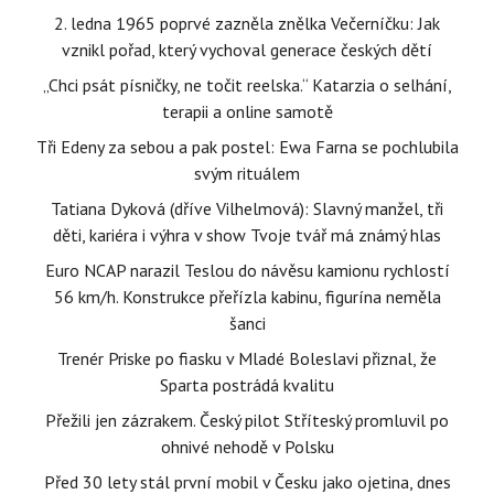
2. ledna 1965 poprvé zazněla znělka Večerníčku: Jak
vznikl pořad, který vychoval generace českých dětí
„Chci psát písničky, ne točit reelska.“ Katarzia o selhání,
terapii a online samotě
Tři Edeny za sebou a pak postel: Ewa Farna se pochlubila
svým rituálem
Tatiana Dyková (dříve Vilhelmová): Slavný manžel, tři
děti, kariéra i výhra v show Tvoje tvář má známý hlas
Euro NCAP narazil Teslou do návěsu kamionu rychlostí
56 km/h. Konstrukce přeřízla kabinu, figurína neměla
šanci
Trenér Priske po fiasku v Mladé Boleslavi přiznal, že
Sparta postrádá kvalitu
Přežili jen zázrakem. Český pilot Stříteský promluvil po
ohnivé nehodě v Polsku
Před 30 lety stál první mobil v Česku jako ojetina, dnes