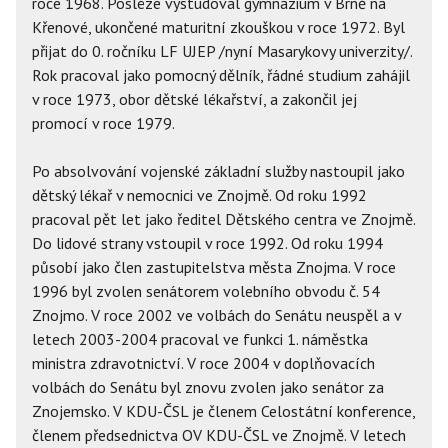
roce 1968. Posléze vystudoval gymnázium v Brně na
Křenové, ukončené maturitní zkouškou v roce 1972. Byl
přijat do 0. ročníku LF UJEP /nyní Masarykovy univerzity/.
Rok pracoval jako pomocný dělník, řádné studium zahájil
v roce 1973, obor dětské lékařství, a zakončil jej
promocí v roce 1979.
Po absolvování vojenské základní služby nastoupil jako
dětský lékař v nemocnici ve Znojmě. Od roku 1992
pracoval pět let jako ředitel Dětského centra ve Znojmě.
Do lidové strany vstoupil v roce 1992. Od roku 1994
působí jako člen zastupitelstva města Znojma. V roce
1996 byl zvolen senátorem volebního obvodu č. 54
Znojmo. V roce 2002 ve volbách do Senátu neuspěl a v
letech 2003-2004 pracoval ve funkci 1. náměstka
ministra zdravotnictví. V roce 2004 v doplňovacích
volbách do Senátu byl znovu zvolen jako senátor za
Znojemsko. V KDU-ČSL je členem Celostátní konference,
členem předsednictva OV KDU-ČSL ve Znojmě. V letech