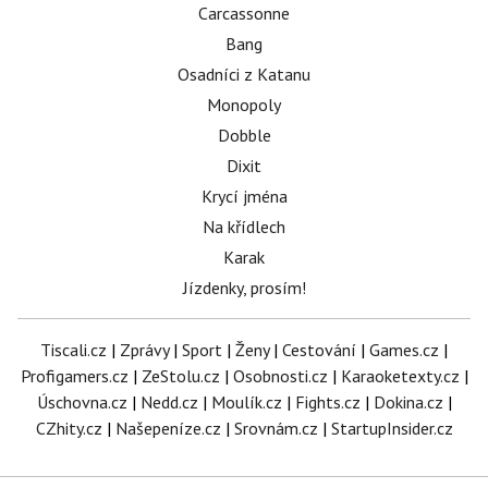
Carcassonne
Bang
Osadníci z Katanu
Monopoly
Dobble
Dixit
Krycí jména
Na křídlech
Karak
Jízdenky, prosím!
Tiscali.cz
|
Zprávy
|
Sport
|
Ženy
|
Cestování
|
Games.cz
|
Profigamers.cz
|
ZeStolu.cz
|
Osobnosti.cz
|
Karaoketexty.cz
|
Úschovna.cz
|
Nedd.cz
|
Moulík.cz
|
Fights.cz
|
Dokina.cz
|
CZhity.cz
|
Našepeníze.cz
|
Srovnám.cz
|
StartupInsider.cz