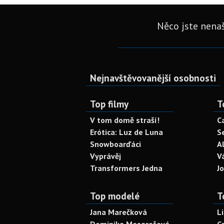
Něco jste nenaš
Nejnavštěvovanější osobnosti
Top filmy
T
V tom domě straší!
C
Erótica: Luz de Luna
S
Snowboarďáci
A
Vyprávěj
V
Transformers Jedna
J
Top modelé
T
Jana Marečková
L