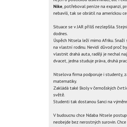
Nike
, potřeboval peníze na expanzi, p
nebavili, tak se obrátil na americkou ce
Situace se v JAR příliš nezlepšila. Stejn
dodnes.
Úspěch Ntsela leží mimo Afriku. Snaží s
na vlastní rodinu. Nevidí důvod proč by
vlastnit drahá auta, raději je nechal naj
dvacet, jedna studuje práva, druhá pra
Ntselova firma podporuje i studenty, 
matematiky.
Zakládá také školy v černošských čvrtí
světě.
Studenti tak dostanou šanci na výměn
V budoucnu chce Ndaba Ntsele postu
neobejde bez nerostných surovin. Chce s