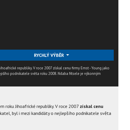
RYCHLÝ VÝBĚR
hoafrické republiky. V roce 2007 získal cenu firmy Emst - Young jako
lepšího podnikatele světa roku 2008. Ndaba Ntsele je výkonným
m roku Jihoafrické republiky. V roce 2007
získal cenu
atel, byl i mezi kandidáty o nejlepšího podnikatele světa