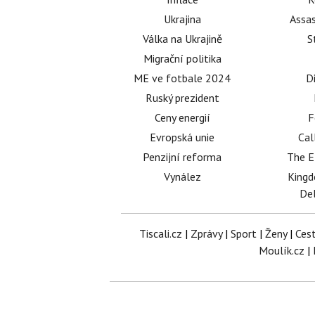
Ukrajina
Assas
Válka na Ukrajině
S
Migrační politika
ME ve fotbale 2024
D
Ruský prezident
Ceny energií
F
Evropská unie
Cal
Penzijní reforma
The E
Vynález
King
Del
Tiscali.cz
|
Zprávy
|
Sport
|
Ženy
|
Ces
Moulík.cz
|