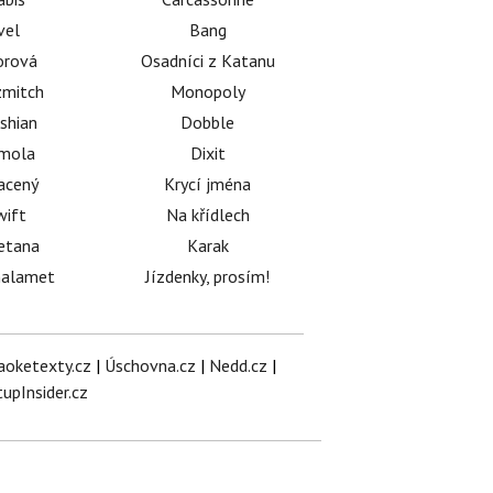
vel
Bang
orová
Osadníci z Katanu
mitch
Monopoly
shian
Dobble
émola
Dixit
acený
Krycí jména
wift
Na křídlech
etana
Karak
halamet
Jízdenky, prosím!
aoketexty.cz
|
Úschovna.cz
|
Nedd.cz
|
tupInsider.cz