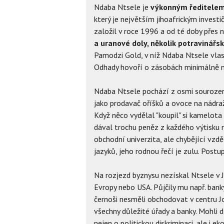
Ndaba Ntsele je
výkonným ředitelem
který je největším jihoafrickým investi
založil v roce 1996 a od té doby přes n
a uranové doly, několik potravinářsk
Pamodzi Gold, v níž Ndaba Ntsele vlas
Odhady hovoří o zásobách minimálně na
Ndaba Ntsele pochází z osmi sourozenců
jako prodavač oříšků a ovoce na nádraží
Když něco vydělal "koupil" si kamelota 
dával trochu peněz z každého výtisku nav
obchodní univerzita, ale chybějící vzdě
jazyků, jeho rodnou řečí je zulu. Post
Na rozjezd byznysu nezískal Ntsele v J
Evropy nebo USA. Půjčily mu např. bank
černoši nesměli obchodovat v centru J
všechny důležité úřady a banky. Mohli 
nejen o politickou diskriminaci, ale i 