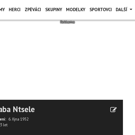
MY
HERCI
ZPĚVÁCI
SKUPINY
MODELKY
SPORTOVCI
DALŠÍ
aba Ntsele
ení:
6. října 1952
3 let