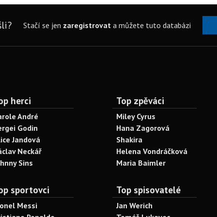
li?
Stačí se jen
zaregistrovat
a můžete tuto databázi
op herci
Top zpěváci
arole André
Miley Cyrus
ergei Godin
Hana Zagorová
lice Jandová
Shakira
áclav Neckář
Helena Vondráčková
ohnny Sins
Maria Baimler
op sportovci
Top spisovatelé
ionel Messi
Jan Werich