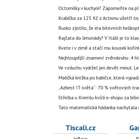
Octomilky v kuchyni? Zapomeňte na plác
Krabička za 125 Kč z Actionu ušetří tis
Rusko zjistilo, že éra bitevních helikopt
Rajčata do limonády? V Itálii je to klas
Kvete i v zimě a stačí mu kousek kořín
Nejhloupější znamení zvěrokruhu: 4 hl
Ve vzduchu vydržel jen devět minut. L
Maličká knížka po babičce, která vypad
„Azbest IT světa“: 70 % světových tra
Střelba u Kremlu kvůli e-shopu za bilio
Tato matematická hádanka nachytala už t
Tiscali.cz
Ga
Inflace
R