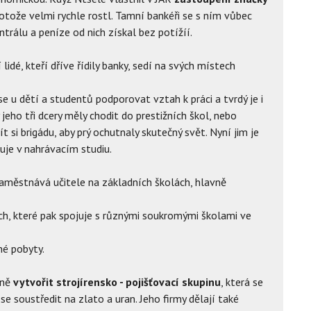
rotože velmi rychle rostl. Tamní bankéři se s ním vůbec
ntrálu a peníze od nich získal bez potížíí.
í lidé, kteří dříve řídily banky, sedí na svých místech
e u dětí a studentů podporovat vztah k práci a tvrdý je i
 jeho tři dcery měly chodit do prestižních škol, nebo
ít si brigádu, aby prý ochutnaly skutečný svět. Nyní jim je
cuje v nahrávacím studiu.
zaměstnává učitele na základních školách, hlavně
ch, které pak spojuje s různými soukromými školami ve
né pobyty.
pně
vytvořit strojírensko - pojišťovací skupinu
, která se
e soustředit na zlato a uran. Jeho firmy dělají také