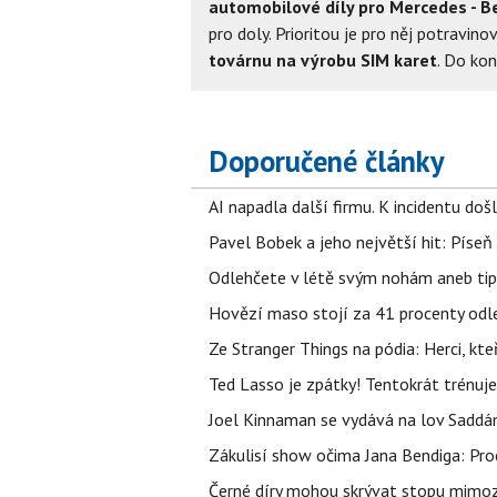
automobilové díly pro Mercedes - B
pro doly. Prioritou je pro něj potravino
továrnu na výrobu SIM karet
. Do kon
Doporučené články
AI napadla další firmu. K incidentu doš
Pavel Bobek a jeho největší hit: Pís
Odlehčete v létě svým nohám aneb tip
Hovězí maso stojí za 41 procenty odle
Ze Stranger Things na pódia: Herci, kt
Ted Lasso je zpátky! Tentokrát trénuj
Joel Kinnaman se vydává na lov Saddám
Zákulisí show očima Jana Bendiga: Pro
Černé díry mohou skrývat stopu mimoze