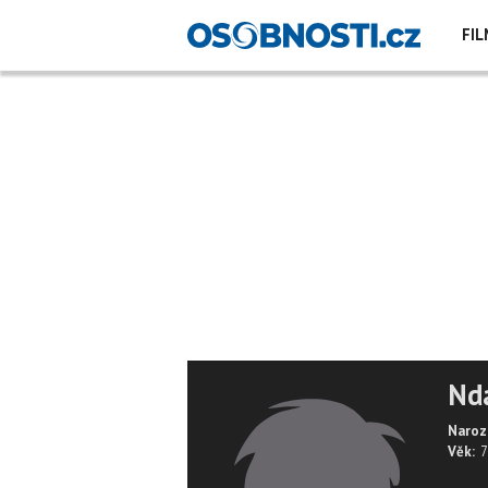
FIL
Nd
Naroz
Věk:
7