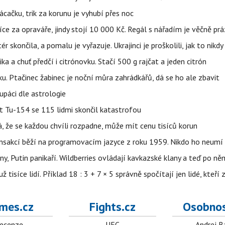
ačku, trik za korunu je vyhubí přes noc
íce za opraváře, jindy stojí 10 000 Kč. Regál s nářadím je věčně pr
ér skončila, a pomalu je vyřazuje. Ukrajinci je proškolili, jak to nikdy
ika a chuť předčí i citrónovku. Stačí 500 g rajčat a jeden citrón
ku. Ptačinec žabinec je noční můra zahrádkářů, dá se ho ale zbavit
upáci dle astrologie
et Tu-154 se 115 lidmi skončil katastrofou
á, že se každou chvíli rozpadne, může mít cenu tisíců korun
nsakcí běží na programovacím jazyce z roku 1959. Nikdo ho neumí 
ny, Putin panikaří. Wildberries ovládají kavkazské klany a teď po něm
isíce lidí. Příklad 18 : 3 + 7 × 5 správně spočítají jen lidé, kteří 
mes.cz
Fights.cz
Osobnos
ecenze
UFC
Andrej B