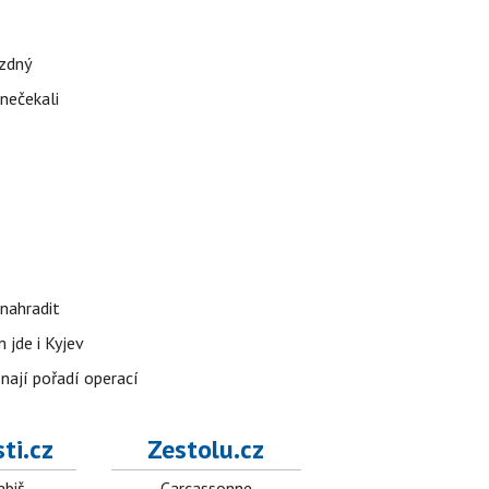
ázdný
 nečekali
nahradit
 jde i Kyjev
znají pořadí operací
ti.cz
Zestolu.cz
abiš
Carcassonne