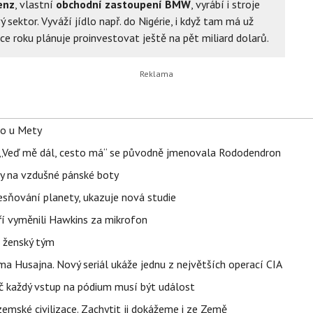
enz
, vlastní
obchodní zastoupení BMW
, vyrábí i stroje
vý sektor. Vyváží jídlo např. do Nigérie, i když tam má už
ce roku plánuje proinvestovat ještě na pět miliard dolarů.
lo u Mety
eň „Veď mě dál, cesto má“ se původně jmenovala Rododendron
y na vzdušné pánské boty
sňování planety, ukazuje nová studie
eří vyměnili Hawkins za mikrofon
e ženský tým
a Husajna. Nový seriál ukáže jednu z největších operací CIA
č každý vstup na pódium musí být událost
mské civilizace. Zachytit ji dokážeme i ze Země