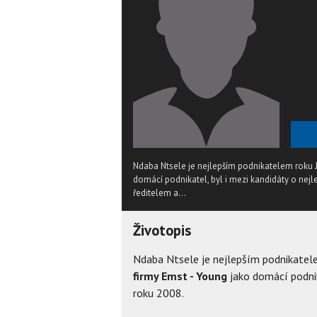
Ndaba Ntsele je nejlepším podnikatelem roku Ji
domácí podnikatel, byl i mezi kandidáty o nej
ředitelem a...
Životopis
Ndaba Ntsele je nejlepším podnikatele
firmy Emst - Young
jako domácí podnik
roku 2008.