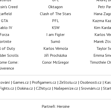
sin's Creed
Oktagon
Petr Pa
tarfield
Clash of The Stars
Hana Zag
GTA
PFL
Kazma Kaz
iablo IV
KSW
Kim Karda
Forza
I am Figter
Karlos V
ortnite
Sumó
Marek Ztr
l of Duty
Karlos Vémola
Taylor S
lder Scrolls
Jiří Procházka
Emma Sm
dome Come:
Conor McGregor
Timothée C
iverence
tování
|
Games.cz
|
Profigamers.cz
|
ZeStolu.cz
|
Osobnosti.cz
|
Kar
Fights.cz
|
Dokina.cz
|
CZhity.cz
|
Našepeníze.cz
|
Srovnám.cz
|
Star
Partneři: Heroine