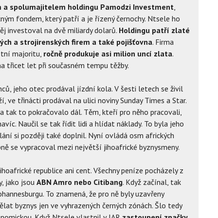
 a spolumajitelem holdingu Pamodzi Investment
,
čným fondem, který patří a je řízený černochy. Ntsele ho
ěj investoval na dvě miliardy dolarů.
Holdingu patří zlaté
ých a strojirenských firem a také pojišťovna
. Firma
tní majoritu,
ročně produkuje asi milion uncí zlata
.
 třicet let při současném tempu těžby.
, jeho otec prodával jízdní kola. V šesti letech se živil
, ve třinácti prodával na ulici noviny Sunday Times a Star.
a tak to pokračovalo dál. Těm, kteří pro něho pracovali,
íc. Naučil se tak řídit lidi a hlídat náklady. To byla jeho
lání si později také doplnil. Nyní ovládá osm afrických
upně se vypracoval mezi největší jihoafrické byznysmeny.
ihoafrické republice ani cent. Všechny peníze pocházely z
y, jako jsou
ABN Amro nebo Citibang
. Když začínal, tak
ohannesburgu. To znamená, že pro ně byly uzavřeny
dělat byznys jen ve vyhrazených černých zónách. Šlo tedy
ekonomickou. Když Ntsele vlastnil v JAR
zastoupení značky