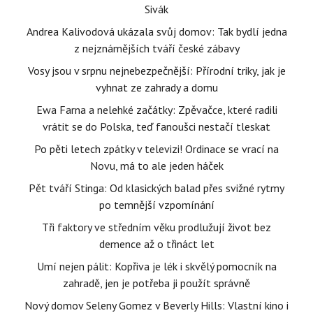
Sivák
Andrea Kalivodová ukázala svůj domov: Tak bydlí jedna
z nejznámějších tváří české zábavy
Vosy jsou v srpnu nejnebezpečnější: Přírodní triky, jak je
vyhnat ze zahrady a domu
Ewa Farna a nelehké začátky: Zpěvačce, které radili
vrátit se do Polska, teď fanoušci nestačí tleskat
Po pěti letech zpátky v televizi! Ordinace se vrací na
Novu, má to ale jeden háček
Pět tváří Stinga: Od klasických balad přes svižné rytmy
po temnější vzpomínání
Tři faktory ve středním věku prodlužují život bez
demence až o třináct let
Umí nejen pálit: Kopřiva je lék i skvělý pomocník na
zahradě, jen je potřeba ji použít správně
Nový domov Seleny Gomez v Beverly Hills: Vlastní kino i