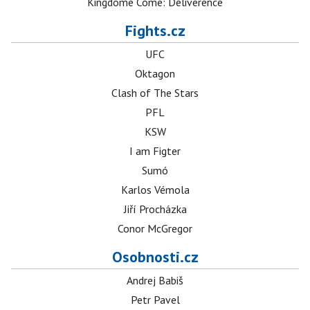
Kingdome Come: Deliverence
Fights.cz
UFC
Oktagon
Clash of The Stars
PFL
KSW
I am Figter
Sumó
Karlos Vémola
Jiří Procházka
Conor McGregor
Osobnosti.cz
Andrej Babiš
Petr Pavel