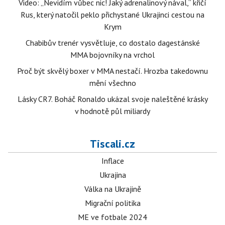
Video: „Nevidím vůbec nic! Jaký adrenalinový nával,“ křičí
Rus, který natočil peklo přichystané Ukrajinci cestou na
Krym
Chabibův trenér vysvětluje, co dostalo dagestánské
MMA bojovníky na vrchol
Proč být skvělý boxer v MMA nestačí. Hrozba takedownu
mění všechno
Lásky CR7. Boháč Ronaldo ukázal svoje naleštěné krásky
v hodnotě půl miliardy
Tiscali.cz
Inflace
Ukrajina
Válka na Ukrajině
Migrační politika
ME ve fotbale 2024