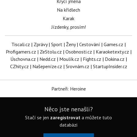
Krycí jména
Na křídlech
Karak
Jízdenky, prosím!
Tiscali.cz
|
Zprávy
|
Sport
|
Ženy
|
Cestování
|
Games.cz
|
Profigamers.cz
|
ZeStolu.cz
|
Osobnosti.cz
|
Karaoketexty.cz
|
Úschovna.cz
|
Nedd.cz
|
Moulík.cz
|
Fights.cz
|
Dokina.cz
|
CZhity.cz
|
Našepeníze.cz
|
Srovnám.cz
|
StartupInsider.cz
Partneři: Heroine
Něco jste nenašli?
Stačí se jen
zaregistrovat
a můžete tuto
databázi