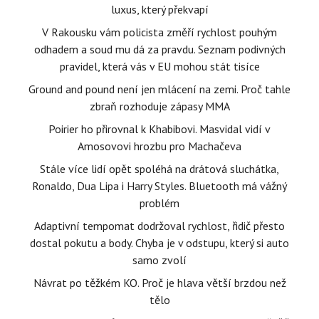
luxus, který překvapí
V Rakousku vám policista změří rychlost pouhým
odhadem a soud mu dá za pravdu. Seznam podivných
pravidel, která vás v EU mohou stát tisíce
Ground and pound není jen mlácení na zemi. Proč tahle
zbraň rozhoduje zápasy MMA
Poirier ho přirovnal k Khabibovi. Masvidal vidí v
Amosovovi hrozbu pro Machačeva
Stále více lidí opět spoléhá na drátová sluchátka,
Ronaldo, Dua Lipa i Harry Styles. Bluetooth má vážný
problém
Adaptivní tempomat dodržoval rychlost, řidič přesto
dostal pokutu a body. Chyba je v odstupu, který si auto
samo zvolí
Návrat po těžkém KO. Proč je hlava větší brzdou než
tělo