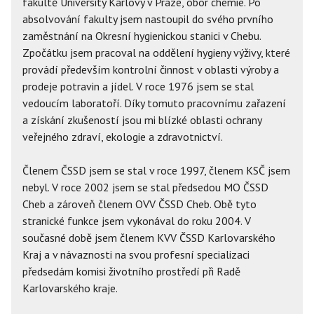
fakultě University Karlovy v Praze, obor chemie. Po
absolvování fakulty jsem nastoupil do svého prvního
zaměstnání na Okresní hygienickou stanici v Chebu.
Zpočátku jsem pracoval na oddělení hygieny výživy, které
provádí především kontrolní činnost v oblasti výroby a
prodeje potravin a jídel. V roce 1976 jsem se stal
vedoucím laboratoří. Díky tomuto pracovnímu zařazení
a získání zkušeností jsou mi blízké oblasti ochrany
veřejného zdraví, ekologie a zdravotnictví.
Členem ČSSD jsem se stal v roce 1997, členem KSČ jsem
nebyl. V roce 2002 jsem se stal předsedou MO ČSSD
Cheb a zároveň členem OVV ČSSD Cheb. Obě tyto
stranické funkce jsem vykonával do roku 2004. V
současné době jsem členem KVV ČSSD Karlovarského
Kraj a v návaznosti na svou profesní specializaci
předsedám komisi životního prostředí při Radě
Karlovarského kraje.