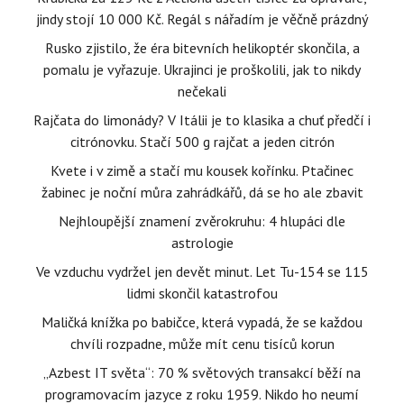
jindy stojí 10 000 Kč. Regál s nářadím je věčně prázdný
Rusko zjistilo, že éra bitevních helikoptér skončila, a
pomalu je vyřazuje. Ukrajinci je proškolili, jak to nikdy
nečekali
Rajčata do limonády? V Itálii je to klasika a chuť předčí i
citrónovku. Stačí 500 g rajčat a jeden citrón
Kvete i v zimě a stačí mu kousek kořínku. Ptačinec
žabinec je noční můra zahrádkářů, dá se ho ale zbavit
Nejhloupější znamení zvěrokruhu: 4 hlupáci dle
astrologie
Ve vzduchu vydržel jen devět minut. Let Tu-154 se 115
lidmi skončil katastrofou
Maličká knížka po babičce, která vypadá, že se každou
chvíli rozpadne, může mít cenu tisíců korun
„Azbest IT světa“: 70 % světových transakcí běží na
programovacím jazyce z roku 1959. Nikdo ho neumí