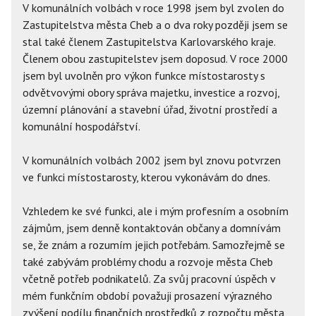
V komunálních volbách v roce 1998 jsem byl zvolen do
Zastupitelstva města Cheb a o dva roky později jsem se
stal také členem Zastupitelstva Karlovarského kraje.
Členem obou zastupitelstev jsem doposud. V roce 2000
jsem byl uvolněn pro výkon funkce místostarosty s
odvětvovými obory správa majetku, investice a rozvoj,
územní plánování a stavební úřad, životní prostředí a
komunální hospodářství.
V komunálních volbách 2002 jsem byl znovu potvrzen
ve funkci místostarosty, kterou vykonávám do dnes.
Vzhledem ke své funkci, ale i mým profesním a osobním
zájmům, jsem denně kontaktován občany a domnívám
se, že znám a rozumím jejich potřebám. Samozřejmě se
také zabývám problémy chodu a rozvoje města Cheb
včetně potřeb podnikatelů. Za svůj pracovní úspěch v
mém funkčním období považuji prosazení výrazného
zvýšení podílu finančních prostředků z rozpočtu města