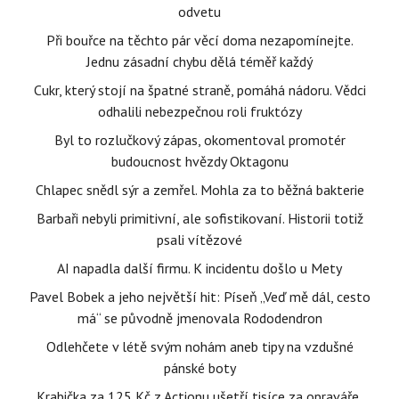
odvetu
Při bouřce na těchto pár věcí doma nezapomínejte.
Jednu zásadní chybu dělá téměř každý
Cukr, který stojí na špatné straně, pomáhá nádoru. Vědci
odhalili nebezpečnou roli fruktózy
Byl to rozlučkový zápas, okomentoval promotér
budoucnost hvězdy Oktagonu
Chlapec snědl sýr a zemřel. Mohla za to běžná bakterie
Barbaři nebyli primitivní, ale sofistikovaní. Historii totiž
psali vítězové
AI napadla další firmu. K incidentu došlo u Mety
Pavel Bobek a jeho největší hit: Píseň „Veď mě dál, cesto
má“ se původně jmenovala Rododendron
Odlehčete v létě svým nohám aneb tipy na vzdušné
pánské boty
Krabička za 125 Kč z Actionu ušetří tisíce za opraváře,