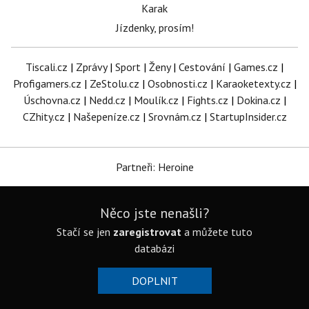
Karak
Jízdenky, prosím!
Tiscali.cz
|
Zprávy
|
Sport
|
Ženy
|
Cestování
|
Games.cz
|
Profigamers.cz
|
ZeStolu.cz
|
Osobnosti.cz
|
Karaoketexty.cz
|
Úschovna.cz
|
Nedd.cz
|
Moulík.cz
|
Fights.cz
|
Dokina.cz
|
CZhity.cz
|
Našepeníze.cz
|
Srovnám.cz
|
StartupInsider.cz
Partneři: Heroine
Něco jste nenašli?
Stačí se jen
zaregistrovat
a můžete tuto
databázi
DOPLNIT