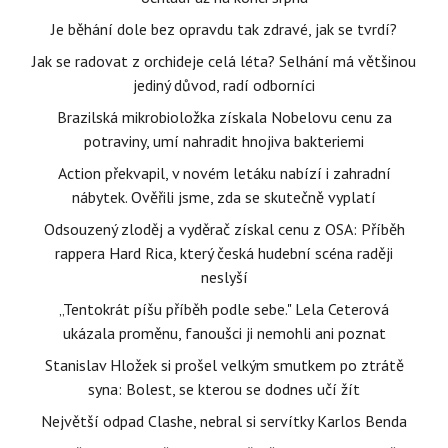
Je běhání dole bez opravdu tak zdravé, jak se tvrdí?
Jak se radovat z orchideje celá léta? Selhání má většinou
jediný důvod, radí odborníci
Brazilská mikrobioložka získala Nobelovu cenu za
potraviny, umí nahradit hnojiva bakteriemi
Action překvapil, v novém letáku nabízí i zahradní
nábytek. Ověřili jsme, zda se skutečně vyplatí
Odsouzený zloděj a vyděrač získal cenu z OSA: Příběh
rappera Hard Rica, který česká hudební scéna raději
neslyší
„Tentokrát píšu příběh podle sebe." Lela Ceterová
ukázala proměnu, fanoušci ji nemohli ani poznat
Stanislav Hložek si prošel velkým smutkem po ztrátě
syna: Bolest, se kterou se dodnes učí žít
Největší odpad Clashe, nebral si servítky Karlos Benda