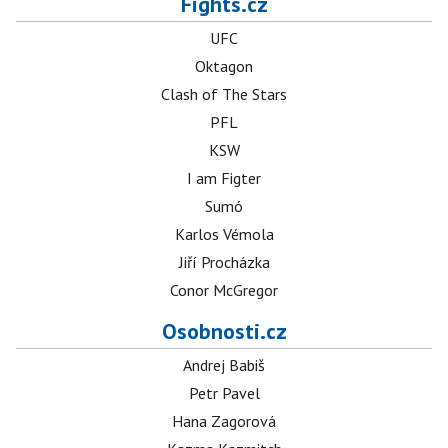
Fights.cz
UFC
Oktagon
Clash of The Stars
PFL
KSW
I am Figter
Sumó
Karlos Vémola
Jiří Procházka
Conor McGregor
Osobnosti.cz
Andrej Babiš
Petr Pavel
Hana Zagorová