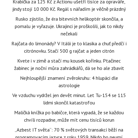
Krabička za 125 Kč z Actionu ušetří tisíce za opraváře,
jindy stojí 10 000 Kč. Regál s nářadím je věčně prázdný
Rusko zjistilo, že éra bitevních helikoptér skončila, a
pomalu je vyřazuje. Ukrajinci je proškolili, jak to nikdy
nečekali
Rajčata do limonády? V Itálii je to klasika a chuť předčí i
citrónovku. Stačí 500 g rajčat a jeden citrón
Kvete i v zimě a stačí mu kousek kořínku. Ptačinec
žabinec je noční můra zahrádkářů, dá se ho ale zbavit
Nejhloupější znamení zvěrokruhu: 4 hlupáci dle
astrologie
Ve vzduchu vydržel jen devět minut. Let Tu-154 se 115
lidmi skončil katastrofou
Maličká knížka po babičce, která vypadá, že se každou
chvíli rozpadne, může mít cenu tisíců korun
„Azbest IT světa“: 70 % světových transakcí běží na
programovacím jazyce z roku 1959. Nikdo ho neumí