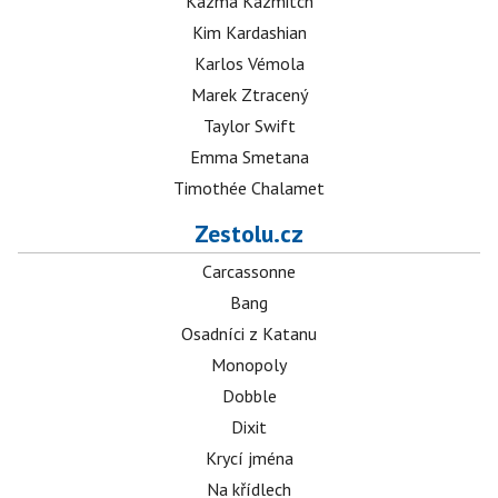
Kazma Kazmitch
Kim Kardashian
Karlos Vémola
Marek Ztracený
Taylor Swift
Emma Smetana
Timothée Chalamet
Zestolu.cz
Carcassonne
Bang
Osadníci z Katanu
Monopoly
Dobble
Dixit
Krycí jména
Na křídlech