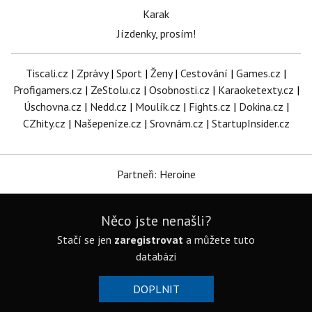
Karak
Jízdenky, prosím!
Tiscali.cz
|
Zprávy
|
Sport
|
Ženy
|
Cestování
|
Games.cz
|
Profigamers.cz
|
ZeStolu.cz
|
Osobnosti.cz
|
Karaoketexty.cz
|
Úschovna.cz
|
Nedd.cz
|
Moulík.cz
|
Fights.cz
|
Dokina.cz
|
CZhity.cz
|
Našepeníze.cz
|
Srovnám.cz
|
StartupInsider.cz
Partneři: Heroine
Něco jste nenašli?
Stačí se jen
zaregistrovat
a můžete tuto
databázi
DOPLNIT