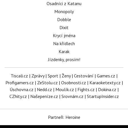
Osadníci z Katanu
Monopoly
Dobble
Dixit
Krycí jména
Na křídlech
Karak
Jízdenky, prosím!
Tiscali.cz
|
Zprávy
|
Sport
|
Ženy
|
Cestování
|
Games.cz
|
Profigamers.cz
|
ZeStolu.cz
|
Osobnosti.cz
|
Karaoketexty.cz
|
Úschovna.cz
|
Nedd.cz
|
Moulík.cz
|
Fights.cz
|
Dokina.cz
|
CZhity.cz
|
Našepeníze.cz
|
Srovnám.cz
|
StartupInsider.cz
Partneři: Heroine