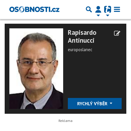
Rapisardo
Antinucci
europoslanec
RYCHLÝ VÝBĚR