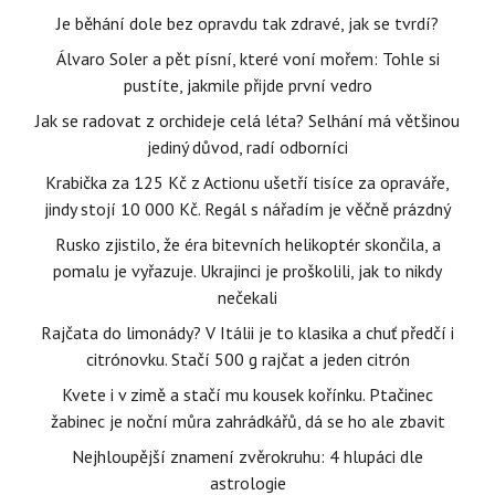
Je běhání dole bez opravdu tak zdravé, jak se tvrdí?
Álvaro Soler a pět písní, které voní mořem: Tohle si
pustíte, jakmile přijde první vedro
Jak se radovat z orchideje celá léta? Selhání má většinou
jediný důvod, radí odborníci
Krabička za 125 Kč z Actionu ušetří tisíce za opraváře,
jindy stojí 10 000 Kč. Regál s nářadím je věčně prázdný
Rusko zjistilo, že éra bitevních helikoptér skončila, a
pomalu je vyřazuje. Ukrajinci je proškolili, jak to nikdy
nečekali
Rajčata do limonády? V Itálii je to klasika a chuť předčí i
citrónovku. Stačí 500 g rajčat a jeden citrón
Kvete i v zimě a stačí mu kousek kořínku. Ptačinec
žabinec je noční můra zahrádkářů, dá se ho ale zbavit
Nejhloupější znamení zvěrokruhu: 4 hlupáci dle
astrologie