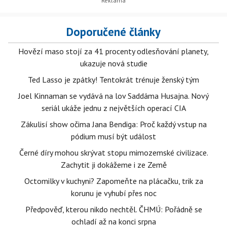
Doporučené články
Hovězí maso stojí za 41 procenty odlesňování planety,
ukazuje nová studie
Ted Lasso je zpátky! Tentokrát trénuje ženský tým
Joel Kinnaman se vydává na lov Saddáma Husajna. Nový
seriál ukáže jednu z největších operací CIA
Zákulisí show očima Jana Bendiga: Proč každý vstup na
pódium musí být událost
Černé díry mohou skrývat stopu mimozemské civilizace.
Zachytit ji dokážeme i ze Země
Octomilky v kuchyni? Zapomeňte na plácačku, trik za
korunu je vyhubí přes noc
Předpověď, kterou nikdo nechtěl. ČHMÚ: Pořádně se
ochladí až na konci srpna