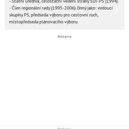
- Státní úředník, celostátní vedení strany SDI-PS (1994).
- Člen regionální rady (1995-2006) činný jako: vedoucí
skupiny PS, předseda výboru pro cestovní ruch,
místopředseda plánovacího výboru.