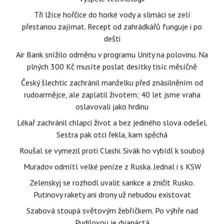
Tři lžíce hořčice do horké vody a slimáci se zelí
přestanou zajímat. Recept od zahrádkářů funguje i po
dešti
Air Bank snížilo odměnu v programu Unity na polovinu. Na
plných 300 Kč musíte poslat desítky tisíc měsíčně
Český šlechtic zachránil manželku před znásilněním od
rudoarmějce, ale zaplatil životem; 40 let jsme vraha
oslavovali jako hrdinu
Lékař zachránil chlapci život a bez jediného slova odešel.
Sestra pak otci řekla, kam spěchá
Roušal se vymezil proti Clashi. Sivák ho vybídl k souboji
Muradov odmítl velké peníze z Ruska. Jednal i s KSW
Zelenskyj se rozhodl uvalit sankce a zničit Rusko.
Putinovy rakety ani drony už nebudou existovat
Szabová stoupá světovým žebříčkem. Po výhře nad
Pudilovou je dvanáctá