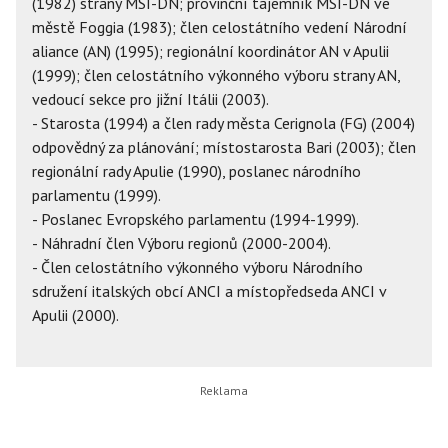
(1982) strany MSI-DN; provinční tajemník MSI-DN ve
městě Foggia (1983); člen celostátního vedení Národní
aliance (AN) (1995); regionální koordinátor AN v Apulii
(1999); člen celostátního výkonného výboru strany AN,
vedoucí sekce pro jižní Itálii (2003).
- Starosta (1994) a člen rady města Cerignola (FG) (2004)
odpovědný za plánování; místostarosta Bari (2003); člen
regionální rady Apulie (1990), poslanec národního
parlamentu (1999).
- Poslanec Evropského parlamentu (1994-1999).
- Náhradní člen Výboru regionů (2000-2004).
- Člen celostátního výkonného výboru Národního
sdružení italských obcí ANCI a místopředseda ANCI v
Apulii (2000).