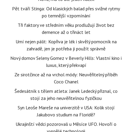
Pět tváří Stinga: Od klasických balad přes svižné rytmy
po temnější vzpomínání
Tři faktory ve středním věku prodlužují život bez
demence až o třináct let
Umí nejen pálit: Kopřiva je lék i skvělý pomocník na
zahradě, jen je potřeba ji použít správně
Nový domov Seleny Gomez v Beverly Hills: Vlastní kino i
luxus, který překvapí
Ze sirotčince až na vrchol módy: Neuvěřitelný příběh
Coco Chanel
Šedesátník s tělem atleta: Janek Ledecký přiznal, co
stojí za jeho neuvěřitelnou fyzičkou
Syn Leoše Mareše na univerzitě v USA: Kolik stojí
Jakubovo studium na Floridě?
Ukrajinští vědci pozorovali u Měsíce UFO. Hovoří o
vyspělé technologii