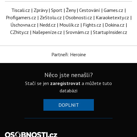
Tiscali.cz
|
Zprávy
|
Sport
|
Ženy
|
Cestování
|
Games.cz
|
Profigamers.cz
|
ZeStolu.cz
|
Osobnosti.cz
|
Karaoketexty.cz
|
Úschovna.cz
|
Nedd.cz
|
Moulík.cz
|
Fights.cz
|
Dokina.cz
|
CZhity.cz
|
Našepeníze.cz
|
Srovnám.cz
|
StartupInsider.cz
Partneři: Heroine
Něco jste nenašli?
Stačí se jen
zaregistrovat
a můžete tuto
databázi
DOPLNIT