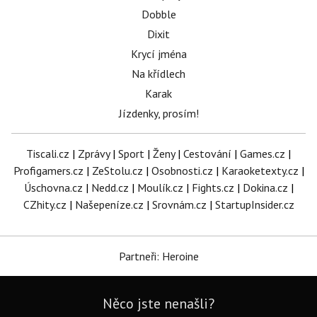
Dobble
Dixit
Krycí jména
Na křídlech
Karak
Jízdenky, prosím!
Tiscali.cz
|
Zprávy
|
Sport
|
Ženy
|
Cestování
|
Games.cz
|
Profigamers.cz
|
ZeStolu.cz
|
Osobnosti.cz
|
Karaoketexty.cz
|
Úschovna.cz
|
Nedd.cz
|
Moulík.cz
|
Fights.cz
|
Dokina.cz
|
CZhity.cz
|
Našepeníze.cz
|
Srovnám.cz
|
StartupInsider.cz
Partneři: Heroine
Něco jste nenašli?