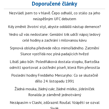
Doporučené články
Nezvládl jsem to v hlavě. Čepo odhalil, co stálo za jeho
neúspěšným UFC debutem
Kdy změnit životní styl, abyste oddálili nástup demence?
Vedro už vás nedostane: Geniální trik udrží nápoj ledový
celé hodiny a zachrání i milovanou kávu
Srpnová obloha předvede něco mimořádného. Zatmění
Slunce vystřídá noc plná padajících hvězd
Líbáš jako bůh: Poledňáková dostala stopku, Bartoška
odmítl sportovat a ústřední píseň, která film přerostla
Poslední hodiny Freddieho Mercuryho: Co se skutečně
dělo 24. listopadu 1991
Žádná mouka, žádný cukr, žádné mléko, jídelníček
Ronalda je záměrně jednotvárný
Nezápasím v Clashi, zdůraznil Roušal. Vzápětí se ozval
Sivák