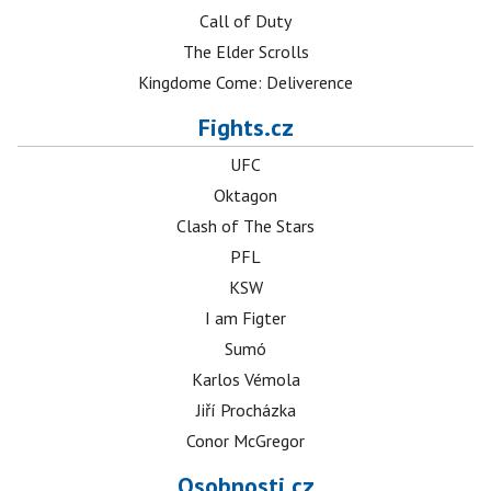
Call of Duty
The Elder Scrolls
Kingdome Come: Deliverence
Fights.cz
UFC
Oktagon
Clash of The Stars
PFL
KSW
I am Figter
Sumó
Karlos Vémola
Jiří Procházka
Conor McGregor
Osobnosti.cz