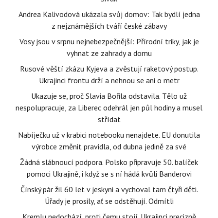
Andrea Kalivodová ukázala svůj domov: Tak bydlí jedna
z nejznámějších tváří české zábavy
Vosy jsou v srpnu nejnebezpečnější: Přírodní triky, jak je
vyhnat ze zahrady a domu
Rusové věští zkázu Kyjeva a zvěstují raketový postup.
Ukrajinci frontu drží a nehnou se ani o metr
Ukazuje se, proč Slavia Bořila odstavila. Tělo už
nespolupracuje, za Liberec odehrál jen půl hodiny a musel
střídat
Nabíječku už v krabici notebooku nenajdete. EU donutila
výrobce změnit pravidla, od dubna jedině za své
Žádná slábnoucí podpora. Polsko připravuje 50. balíček
pomoci Ukrajině, i když se s ní hádá kvůli Banderovi
Čínský pár žil 60 let v jeskyni a vychoval tam čtyři děti.
Úřady je prosily, ať se odstěhují. Odmítli
Kremlu nedochází, proti čemu stojí. Ukrajinci precizně