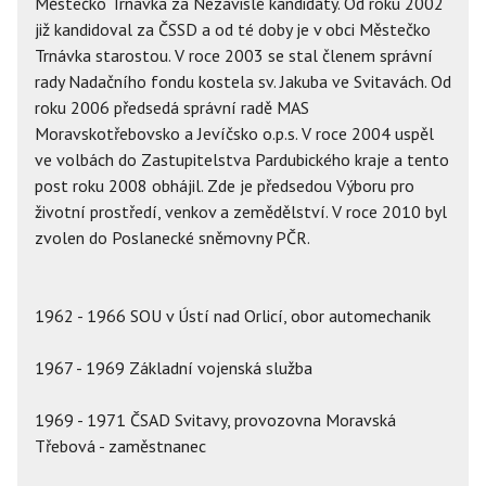
Městečko Trnávka za Nezávislé kandidáty. Od roku 2002
již kandidoval za ČSSD a od té doby je v obci Městečko
Trnávka starostou. V roce 2003 se stal členem správní
rady Nadačního fondu kostela sv. Jakuba ve Svitavách. Od
roku 2006 předsedá správní radě MAS
Moravskotřebovsko a Jevíčsko o.p.s. V roce 2004 uspěl
ve volbách do Zastupitelstva Pardubického kraje a tento
post roku 2008 obhájil. Zde je předsedou Výboru pro
životní prostředí, venkov a zemědělství. V roce 2010 byl
zvolen do Poslanecké sněmovny PČR.
1962 - 1966 SOU v Ústí nad Orlicí, obor automechanik
1967 - 1969 Základní vojenská služba
1969 - 1971 ČSAD Svitavy, provozovna Moravská
Třebová - zaměstnanec