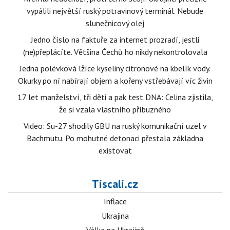
vypálili největší ruský potravinový terminál. Nebude
slunečnicový olej
Jedno číslo na faktuře za internet prozradí, jestli
(ne)přeplácíte. Většina Čechů ho nikdy nekontrolovala
Jedna polévková lžíce kyseliny citronové na kbelík vody.
Okurky po ní nabírají objem a kořeny vstřebávají víc živin
17 let manželství, tři děti a pak test DNA: Celina zjistila,
že si vzala vlastního příbuzného
Video: Su-27 shodily GBU na ruský komunikační uzel v
Bachmutu. Po mohutné detonaci přestala základna
existovat
Tiscali.cz
Inflace
Ukrajina